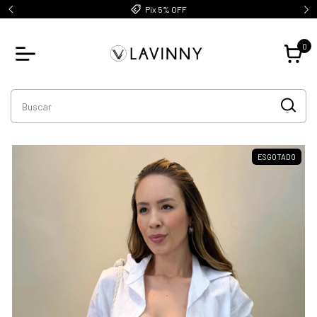
Pix 5% OFF
0
ESGOTADO