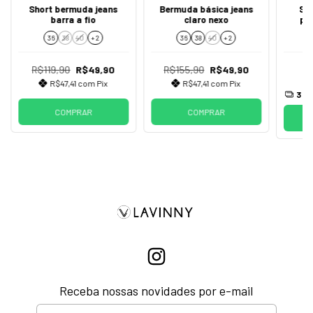
Short bermuda jeans
Bermuda básica jeans
Sho
barra a fio
claro nexo
pe
d
36
38
40
+ 2
36
38
40
+ 2
R$119,90
R$49,90
R$155,90
R$49,90
R$47,41
com
Pix
R$47,41
com
Pix
3
x 
COMPRAR
COMPRAR
Receba nossas novidades por e-mail