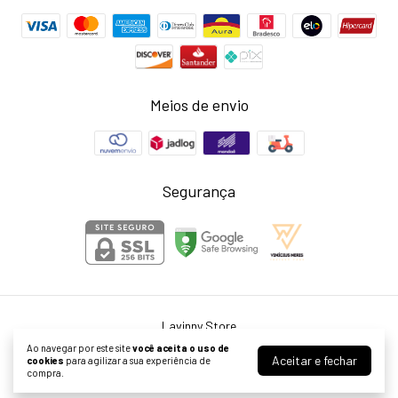
Meios de envio
Segurança
Lavinny Store
©2026. Larissa Neris Cardoso Agostini ME - 39999976000155. Todos os
Ao navegar por este site
você aceita o uso de
direitos reservados.
Aceitar e fechar
cookies
para agilizar a sua experiência de
compra.