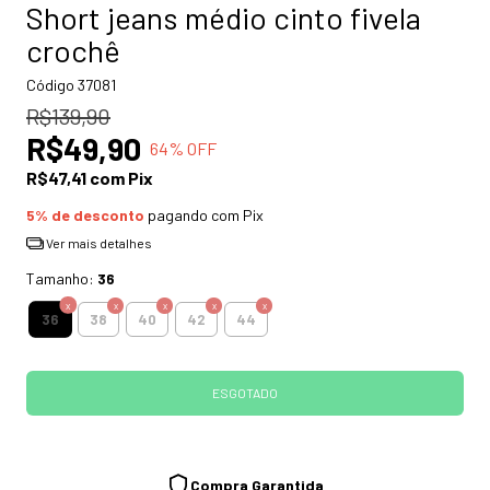
Short jeans médio cinto fivela
crochê
Código
37081
R$139,90
R$49,90
64
% OFF
R$47,41
com
Pix
5% de desconto
pagando com Pix
Ver mais detalhes
Tamanho:
36
36
38
40
42
44
Compra Garantida