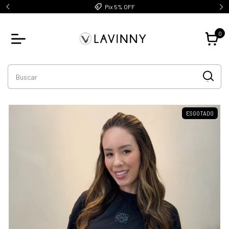
Pix 5% OFF
0
ESGOTADO