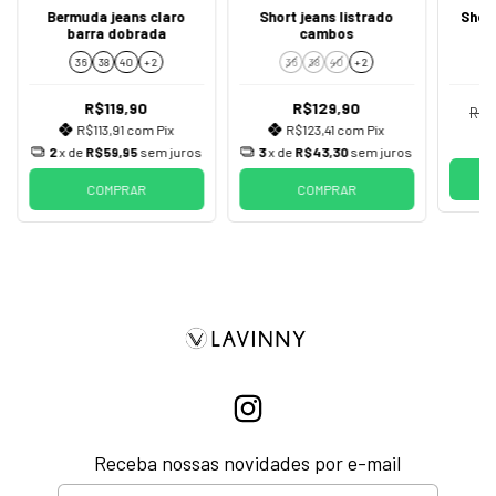
Bermuda jeans claro
Short jeans listrado
Short
barra dobrada
cambos
pa
d
36
38
40
+ 2
36
38
40
+ 2
R$119,90
R$129,90
R$1
R$113,91
com
Pix
R$123,41
com
Pix
2
x de
R$59,95
sem juros
3
x de
R$43,30
sem juros
COMPRAR
COMPRAR
Receba nossas novidades por e-mail