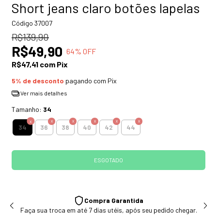
Short jeans claro botões lapelas
Código
37007
R$139,90
R$49,90
64
% OFF
R$47,41
com
Pix
5% de desconto
pagando com Pix
Ver mais detalhes
Tamanho:
34
34
36
38
40
42
44
Compra Garantida
Faça sua troca em até 7 dias utéis, após seu pedido chegar.