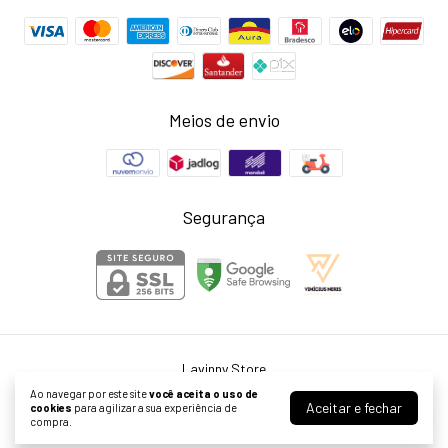
Meios de envio
Segurança
Lavinny Store
©2026. Larissa Neris Cardoso Agostini ME - 39999976000155. Todos os
Ao navegar por este site
você aceita o uso de
direitos reservados.
Aceitar e fechar
cookies
para agilizar a sua experiência de
compra.