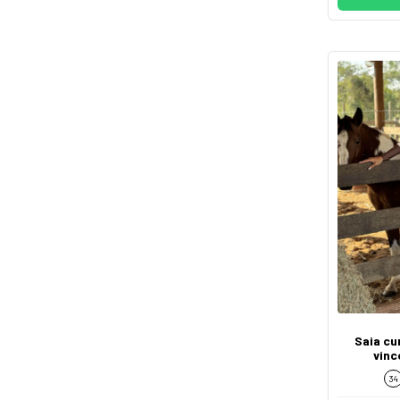
Saia cu
vinc
34