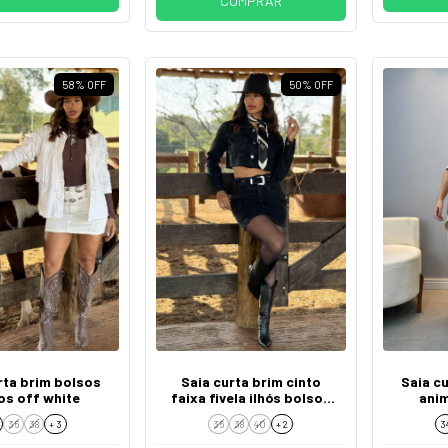
COMPRAR
58
%
OFF
50
%
OFF
rta brim bolsos
Saia curta brim cinto
Saia c
os off white
faixa fivela ilhós bolsos
anim
cargos
36
38
+ 3
36
38
40
+ 2
3