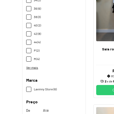
36 (6)
38 (3)
40 (2)
42 (8)
44 (4)
Saia r
P (2)
M (4)
Ver mais
R
Marca
2
x de
Lavinny Store (6)
Preço
De
Até