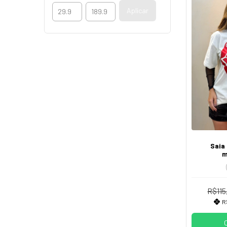
Aplicar
Saia
m
R$115
R