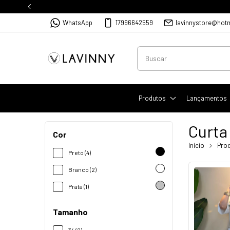
WhatsApp
17996642559
lavinnystore@hot
Produtos
Lançamentos
Curta
Cor
Início
Pro
Preto (4)
Branco (2)
Prata (1)
Tamanho
34 (2)