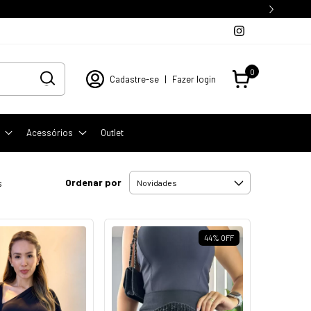
0
Cadastre-se
|
Fazer login
Acessórios
Outlet
Ordenar por
s
44
%
OFF