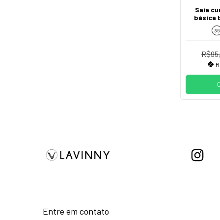
Saia cu
básica 
36
R$95
R
Entre em contato