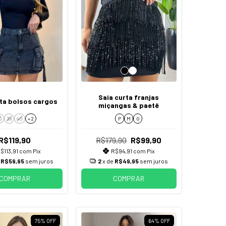
Saia curta franjas
rta bolsos cargos
miçangas & paetê
6
38
40
+ 2
P
M
G
R$119,90
R$179,90
R$99,90
$113,91
com
Pix
R$94,91
com
Pix
e
R$59,95
sem juros
2
x de
R$49,95
sem juros
COMPRAR
COMPRAR
75
%
OFF
64
%
OFF