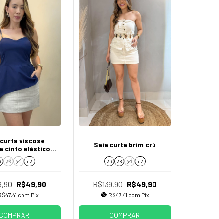
 curta viscose
Saia curta brim crú
a cinto elástico
 botão encapado
6
38
40
+ 3
36
38
40
+ 2
9,90
R$49,90
R$139,90
R$49,90
R$47,41
com
Pix
R$47,41
com
Pix
COMPRAR
COMPRAR