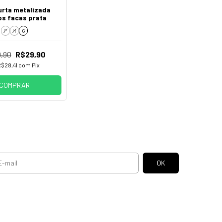
urta metalizada
os facas prata
P
M
G
,90
R$29,90
R$28,41
com
Pix
COMPRAR