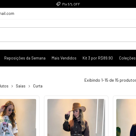
Pix 5% OFF
mail.com
Reposições da Semana
Mais Vendidos
Kit 3 por R$89.90
Coleções
Exibindo 1-15 de 15 produto
dutos
Saias
Curta