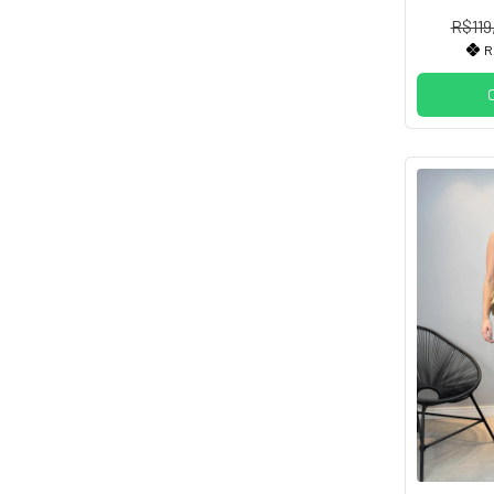
R$119
R