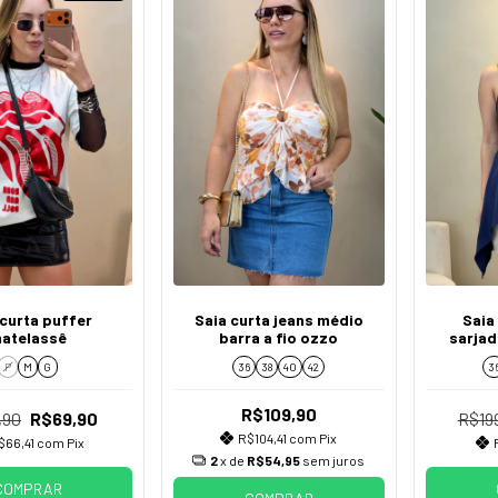
 curta puffer
Saia curta jeans médio
Saia
atelassê
barra a fio ozzo
sarjad
encaixe
P
M
G
36
38
40
42
3
R$109,90
,90
R$69,90
R$19
R$104,41
com
Pix
$66,41
com
Pix
2
x de
R$54,95
sem juros
COMPRAR