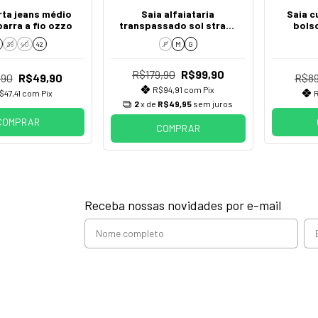
rta jeans médio
Saia alfaiataria
Saia c
barra a fio ozzo
transpassado sol strass
bols
preto
38
40
42
P
M
G
R$179,90
R$99,90
,90
R$49,90
R$89
R$94,91
com
Pix
$47,41
com
Pix
2
x de
R$49,95
sem juros
COMPRAR
COMPRAR
Receba nossas novidades por e-mail