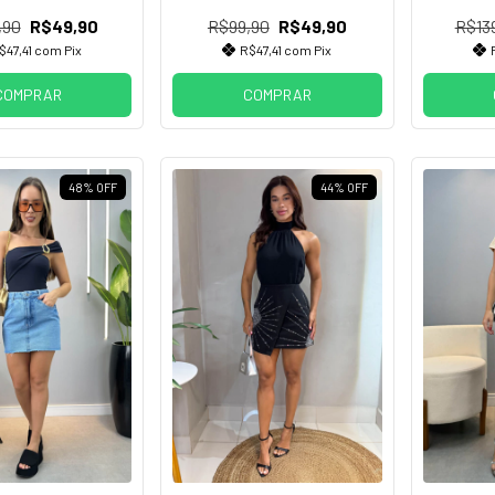
,90
R$49,90
R$99,90
R$49,90
R$13
$47,41
com
Pix
R$47,41
com
Pix
COMPRAR
COMPRAR
48
%
OFF
44
%
OFF