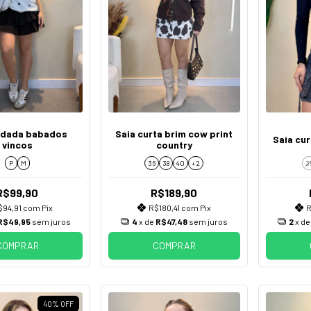
odada babados
Saia curta brim cow print
Saia cu
vincos
country
P
M
36
38
40
+ 2
3
R$99,90
R$189,90
$94,91
com
Pix
R$180,41
com
Pix
R
R$49,95
sem juros
4
x de
R$47,48
sem juros
2
x d
COMPRAR
COMPRAR
40
%
OFF