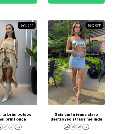
64
%
OFF
55
%
OFF
urta brim bolsos
Saia curta jeans claro
al print onça
destroyed strass melinda
4
36
38
+ 3
36
38
40
+ 2