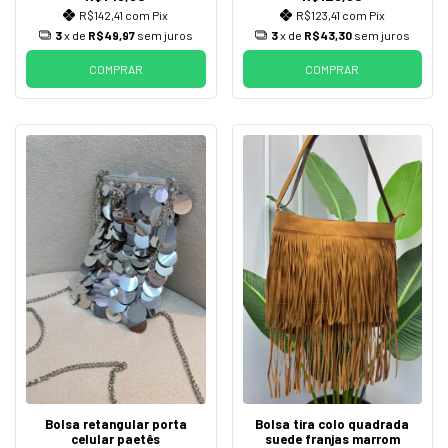
R$142,41
com
Pix
R$123,41
com
Pix
3
x de
R$49,97
sem juros
3
x de
R$43,30
sem juros
COMPRAR
COMPRAR
Bolsa retangular porta
Bolsa tira colo quadrada
celular paetês
suede franjas marrom