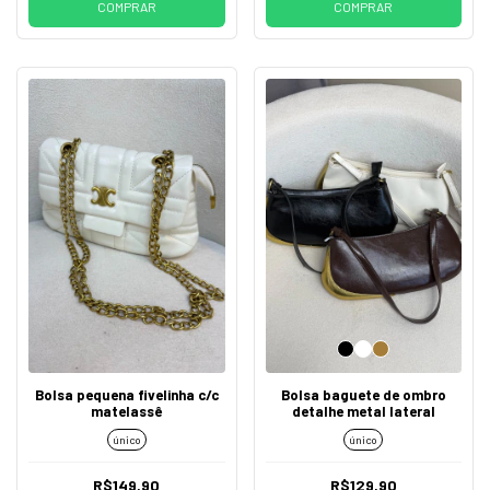
COMPRAR
COMPRAR
Bolsa pequena fivelinha c/c
Bolsa baguete de ombro
matelassê
detalhe metal lateral
único
único
R$149,90
R$129,90