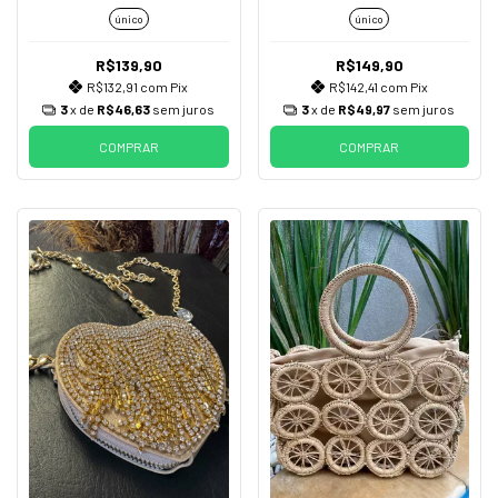
único
único
R$139,90
R$149,90
R$132,91
com
Pix
R$142,41
com
Pix
3
x de
R$46,63
sem juros
3
x de
R$49,97
sem juros
COMPRAR
COMPRAR