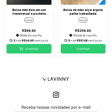
Bolsa mini dois em um
Bolsa de mão alça argola
transversal e pochete
palha trabalhada
coração strass correntaria
Único
único
dourada
R$99,90
R$259,90
R$94,91
com
Pix
R$246,91
com
Pix
2
x de
R$49,95
sem juros
5
x de
R$51,98
sem juros
COMPRAR
COMPRAR
Receba nossas novidades por e-mail