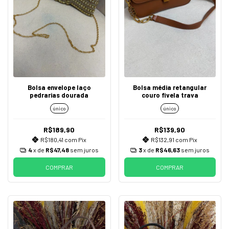
Bolsa envelope laço
Bolsa média retangular
pedrarias dourada
couro fivela trava
único
único
R$189,90
R$139,90
R$180,41
com
Pix
R$132,91
com
Pix
4
x de
R$47,48
sem juros
3
x de
R$46,63
sem juros
COMPRAR
COMPRAR