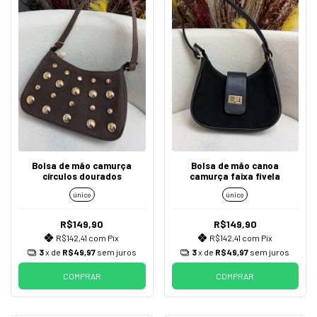
Bolsa de mão camurça
Bolsa de mão canoa
círculos dourados
camurça faixa fivela
único
único
R$149,90
R$149,90
R$142,41
com
Pix
R$142,41
com
Pix
3
x de
R$49,97
sem juros
3
x de
R$49,97
sem juros
COMPRAR
COMPRAR