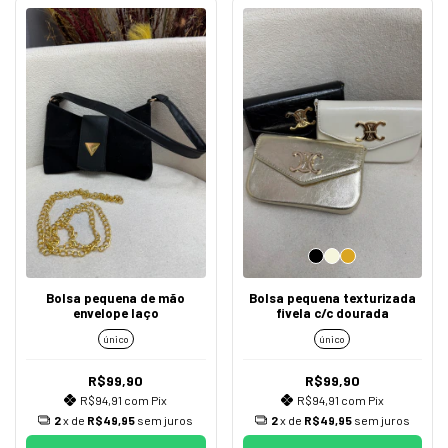
Bolsa pequena de mão
Bolsa pequena texturizada
envelope laço
fivela c/c dourada
único
único
R$99,90
R$99,90
R$94,91
com
Pix
R$94,91
com
Pix
2
x de
R$49,95
sem juros
2
x de
R$49,95
sem juros