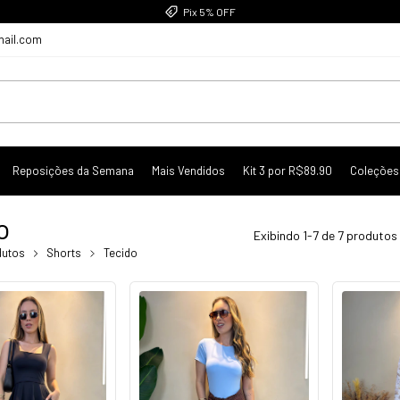
Pix 5% OFF
mail.com
Reposições da Semana
Mais Vendidos
Kit 3 por R$89.90
Coleções
o
Exibindo 1-7 de 7 produtos
dutos
Shorts
Tecido