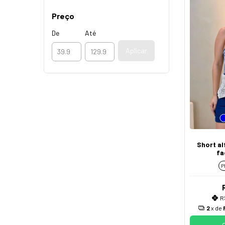
Preço
De
Até
Aplicar
Short al
fa
desc
P
R
2
x de