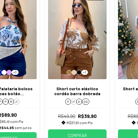
+3
+1
faiataria bolsos
Short curto elástico
Short a
cas botão
cordão barra dobrada
entralizado
P
P
M
G
P
M
G
GG
R$89,90
R$49,90
R$39,90
R$89
$85,41
com
Pix
R$37,91
com
Pix
R$44,95
sem juros
COMPRAR