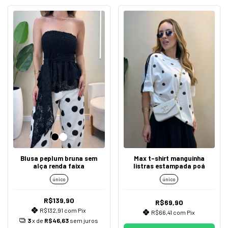
Blusa peplum bruna sem
Max t-shirt manguinha
alça renda faixa
listras estampada poá
único
único
R$139,90
R$69,90
R$132,91
com
Pix
R$66,41
com
Pix
3
x de
R$46,63
sem juros