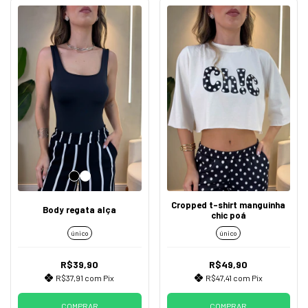
Cropped t-shirt manguinha
Body regata alça
chic poá
único
único
R$39,90
R$49,90
R$37,91
com
Pix
R$47,41
com
Pix
COMPRAR
COMPRAR