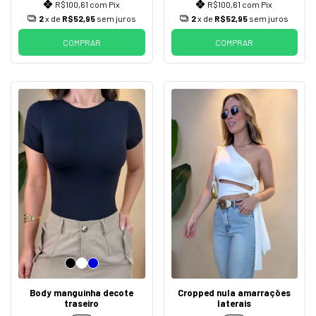
R$100,61
com
Pix
R$100,61
com
Pix
2
x de
R$52,95
sem juros
2
x de
R$52,95
sem juros
COMPRAR
COMPRAR
Body manguinha decote
Cropped nula amarrações
traseiro
laterais