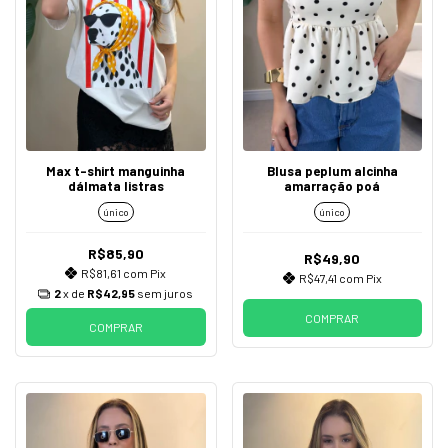
Max t-shirt manguinha
Blusa peplum alcinha
dálmata listras
amarração poá
único
único
R$85,90
R$49,90
R$81,61
com
Pix
R$47,41
com
Pix
2
x de
R$42,95
sem juros
COMPRAR
COMPRAR