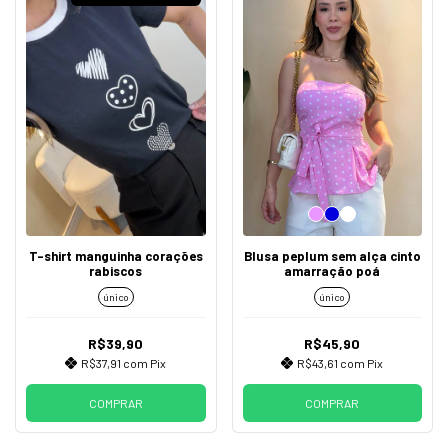
T-shirt manguinha corações
Blusa peplum sem alça cinto
rabiscos
amarração poá
único
único
R$39,90
R$45,90
R$37,91
com
Pix
R$43,61
com
Pix
COMPRAR
COMPRAR