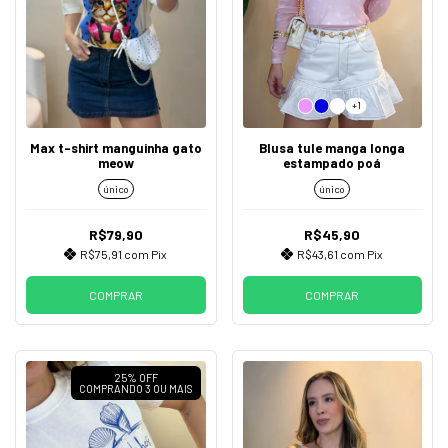
+1
Max t-shirt manguinha gato
Blusa tule manga longa
meow
estampado poá
único
único
R$79,90
R$45,90
R$75,91
com
Pix
R$43,61
com
Pix
COMPRAR
COMPRAR
25% OFF
COMPRANDO 3 OU MAIS