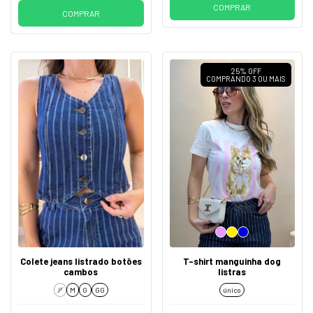
COMPRAR
COMPRAR
25% OFF
COMPRANDO 3 OU MAIS
Colete jeans listrado botões
T-shirt manguinha dog
cambos
listras
P
M
G
GG
único