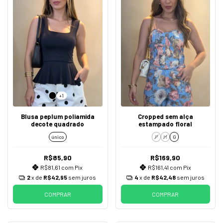
+1
Blusa peplum poliamida
Cropped sem alça
decote quadrado
estampado floral
único
P
M
G
R$85,90
R$169,90
R$81,61
com
Pix
R$161,41
com
Pix
2
x de
R$42,95
sem juros
4
x de
R$42,48
sem juros
COMPRAR
COMPRAR