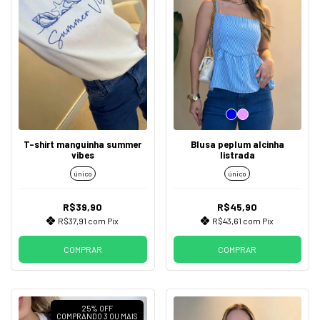
T-shirt manguinha summer
Blusa peplum alcinha
vibes
listrada
único
único
R$39,90
R$45,90
R$37,91
com
Pix
R$43,61
com
Pix
COMPRAR
COMPRAR
25% OFF
COMPRANDO 3 OU MAIS