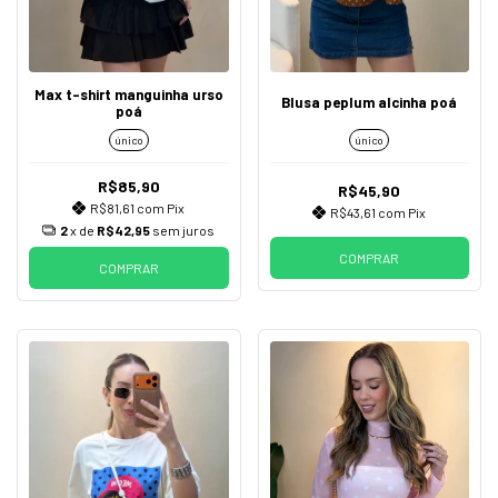
Max t-shirt manguinha urso
Blusa peplum alcinha poá
poá
único
único
R$85,90
R$45,90
R$81,61
com
Pix
R$43,61
com
Pix
2
x de
R$42,95
sem juros
COMPRAR
COMPRAR