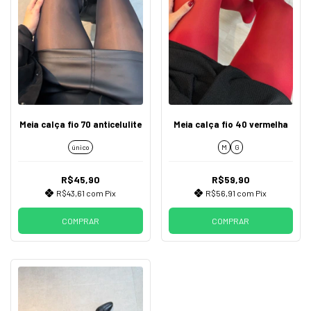
Meia calça fio 70 anticelulite
Meia calça fio 40 vermelha
único
M
G
R$45,90
R$59,90
R$43,61
com
Pix
R$56,91
com
Pix
COMPRAR
COMPRAR