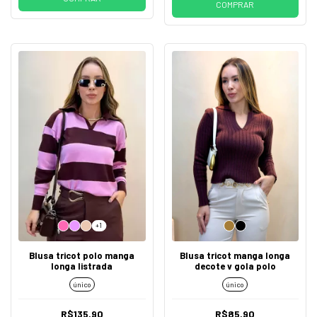
COMPRAR
+1
Blusa tricot polo manga
Blusa tricot manga longa
longa listrada
decote v gola polo
único
único
R$135,90
R$85,90