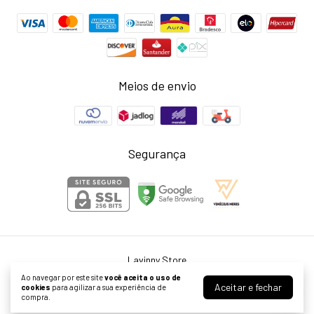
Meios de envio
Segurança
Lavinny Store
©2026. Larissa Neris Cardoso Agostini ME - 39999976000155. Todos os
Ao navegar por este site
você aceita o uso de
direitos reservados.
Aceitar e fechar
cookies
para agilizar a sua experiência de
compra.