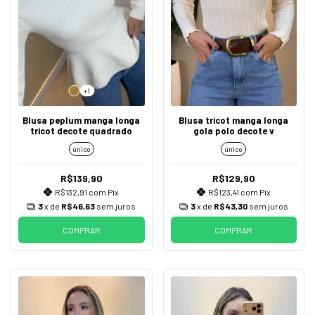
+1
Blusa peplum manga longa
Blusa tricot manga longa
tricot decote quadrado
gola polo decote v
único
único
R$139,90
R$129,90
R$132,91
com
Pix
R$123,41
com
Pix
3
x de
R$46,63
sem juros
3
x de
R$43,30
sem juros
COMPRAR
COMPRAR