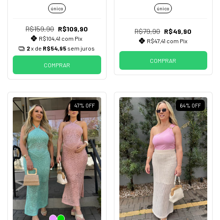
único
único
R$159,90
R$109,90
R$79,90
R$49,90
R$104,41
com
Pix
R$47,41
com
Pix
2
x de
R$54,95
sem juros
COMPRAR
COMPRAR
47
%
OFF
64
%
OFF