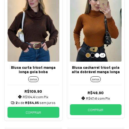
+1
Blusa curta tricot manga
Blusa cacharrel tricot gola
longa gola boba
alta dobrável manga longa
único
único
R$109,90
R$49,90
R$104,41
com
Pix
R$47,41
com
Pix
2
x de
R$54,95
sem juros
COMPRAR
COMPRAR