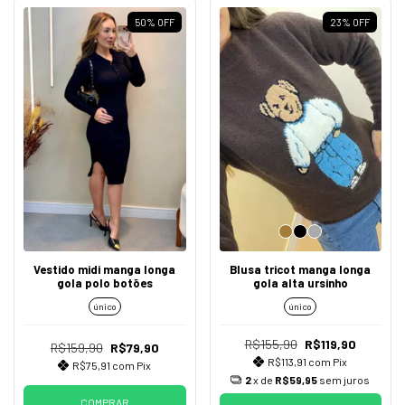
50
%
OFF
23
%
OFF
Vestido midi manga longa
Blusa tricot manga longa
gola polo botões
gola alta ursinho
único
único
R$155,90
R$119,90
R$159,90
R$79,90
R$113,91
com
Pix
R$75,91
com
Pix
2
x de
R$59,95
sem juros
COMPRAR