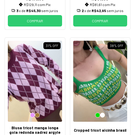
R$129,11
com
Pix
R$81,61
com
Pix
3
x de
R$45,30
sem juros
2
x de
R$42,95
sem juros
COMPRAR
COMPRAR
31
%
OFF
38
%
OFF
Blusa tricot manga longa
Cropped tricot alcinha brasil
gola redonda xadrez argyle