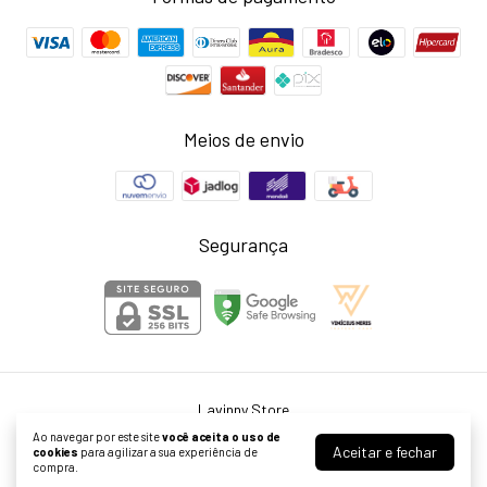
Meios de envio
Segurança
Lavinny Store
©2026. Larissa Neris Cardoso Agostini ME - 39999976000155. Todos os
Ao navegar por este site
você aceita o uso de
direitos reservados.
Aceitar e fechar
cookies
para agilizar a sua experiência de
compra.