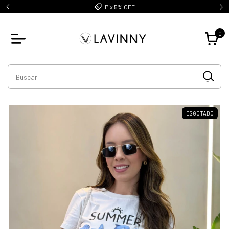
Pix 5% OFF
0
ESGOTADO