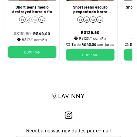
Short jeans médio
Short jeans escuro
Short
destroyed barra a fio
pespontado barra
dobrada dardak
36
38
40
+ 2
36
38
40
+ 2
R$129,90
R$119,90
R$49,90
R$123,41
com
Pix
R$47,41
com
Pix
3
x de
R$43,30
sem juros
3
x 
COMPRAR
COMPRAR
Receba nossas novidades por e-mail