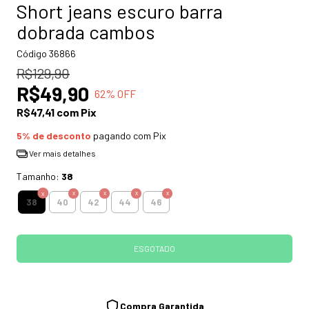
Short jeans escuro barra
dobrada cambos
Código
36866
R$129,90
R$49,90
62
% OFF
R$47,41
com
Pix
5% de desconto
pagando com Pix
Ver mais detalhes
Tamanho:
38
38
40
42
44
46
Compra Garantida