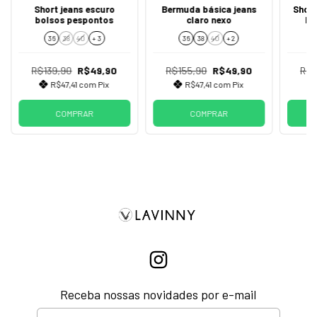
Short jeans escuro
Bermuda básica jeans
Short
bolsos pespontos
claro nexo
la
36
38
40
+ 3
36
38
40
+ 2
R$139,90
R$49,90
R$155,90
R$49,90
R$1
R$47,41
com
Pix
R$47,41
com
Pix
COMPRAR
COMPRAR
Receba nossas novidades por e-mail