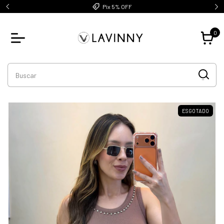
Pix 5% OFF
0
ESGOTADO