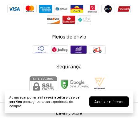
Meios de envio
Segurança
Ao navegar por este site
você aceita o uso de
Aceitar e fechar
cookies
para agilizar a sua experiência de
compra.
Lavinny Store
©2026. Larissa Neris Cardoso Agostini ME - 39999976000155. Todos os
direitos reservados.