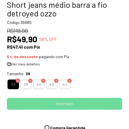
Short jeans médio barra a fio
detroyed ozzo
Código
36885
R$119,90
R$49,90
58
% OFF
R$47,41
com
Pix
5% de desconto
pagando com Pix
Ver mais detalhes
Tamanho:
36
36
38
40
42
44
Compra Garantida