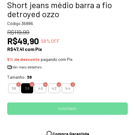
Short jeans médio barra a fio
detroyed ozzo
Código
36886
R$119,90
R$49,90
58
% OFF
R$47,41
com
Pix
5% de desconto
pagando com Pix
Ver mais detalhes
Tamanho:
38
38
36
40
42
44
Compra Garantida