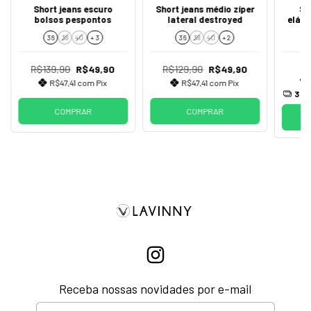
Short jeans escuro
Short jeans médio zíper
Sh
bolsos pespontos
lateral destroyed
elást
36
38
40
+ 3
36
38
40
+ 2
R$139,90
R$49,90
R$129,90
R$49,90
R$47,41
com
Pix
R$47,41
com
Pix
3
x 
COMPRAR
COMPRAR
Receba nossas novidades por e-mail