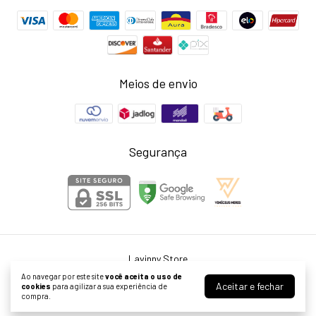
Meios de envio
Segurança
Lavinny Store
©2026. Larissa Neris Cardoso Agostini ME - 39999976000155. Todos os
Ao navegar por este site
você aceita o uso de
direitos reservados.
Aceitar e fechar
cookies
para agilizar a sua experiência de
compra.