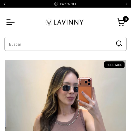
Pix 5% OFF
0
ESGOTADO