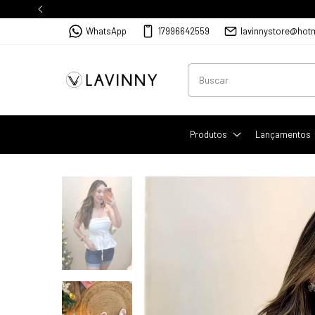
WhatsApp
17996642559
lavinnystore@hot
Produtos
Lançamentos