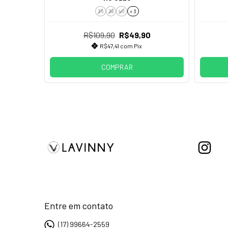
36
38
40
+ 3
R$109,90
R$49,90
R$47,41
com
Pix
COMPRAR
Entre em contato
(17) 99664-2559