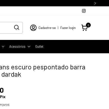
0
Cadastre-se
|
Fazer login
Acessórios
Outlet
eans escuro pespontado barra
 dardak
90
Pix
m juros