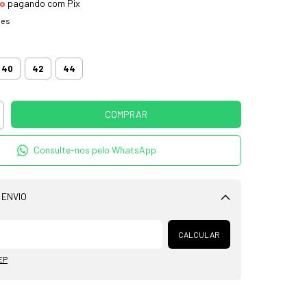
to
pagando com Pix
hes
40
42
44
Consulte-nos pelo WhatsApp
 ENVIO
Alterar CEP
CALCULAR
EP