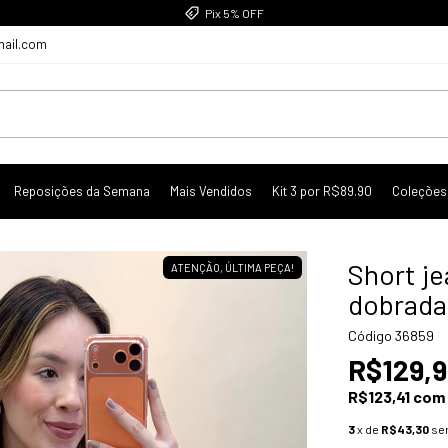
Pix 5% OFF
mail.com
Reposições da Semana
Mais Vendidos
Kit 3 por R$89.90
Coleções
Short j
ATENÇÃO, ÚLTIMA PEÇA!
dobrada
Código
36859
R$129,
R$123,41
com
3
x de
R$43,30
se