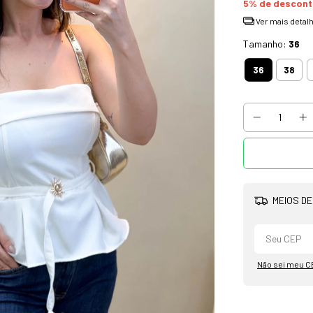
5% de descon
Ver mais detal
Tamanho:
36
36
38
MEIOS DE
Não sei meu C