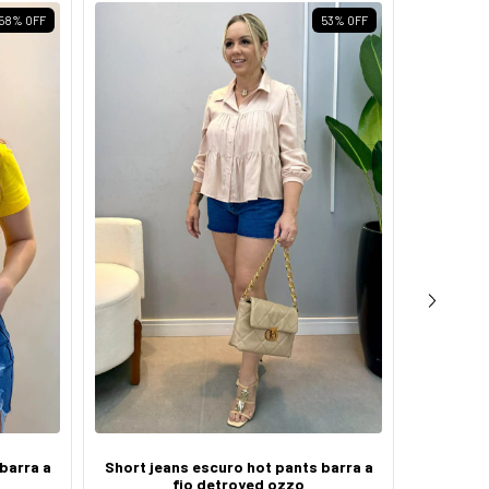
58
%
OFF
53
%
OFF
barra a
Short jeans escuro hot pants barra a
Short j
fio detroyed ozzo
fio