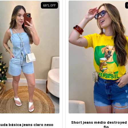
68
%
OFF
Short jeans médio destroyed 
uda básica jeans claro nexo
fio