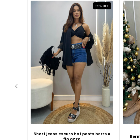
62
%
OFF
55
%
OFF
ateral
Short jeans escuro hot pants barra a
Berm
fio ozzo