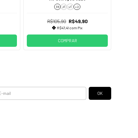
36
38
40
+ 2
R$105,90
R$49,90
R$47,41
com
Pix
COMPRAR