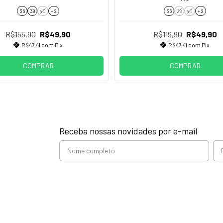
36
38
40
+ 2
36
38
40
+ 2
R$155,90
R$49,90
R$119,90
R$49,90
R$47,41
com
Pix
R$47,41
com
Pix
COMPRAR
COMPRAR
Receba nossas novidades por e-mail