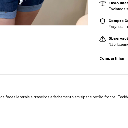
Envio Ime
Enviamos s
Compra G
Faça sua t
Observaç
Não fazem
Compartilhar
 facas laterais e traseiros e fechamento em zíper e botão frontal. Tecid