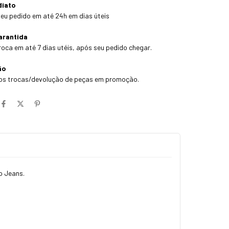
diato
eu pedido em até 24h em dias úteis
arantida
roca em até 7 dias utéis, após seu pedido chegar.
ão
os trocas/devolução de peças em promoção.
o Jeans.