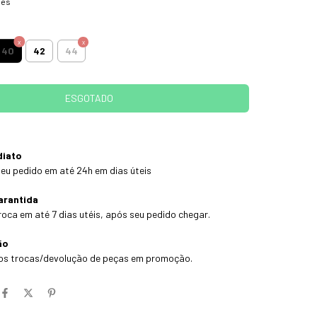
hes
40
42
44
diato
eu pedido em até 24h em dias úteis
arantida
roca em até 7 dias utéis, após seu pedido chegar.
ão
os trocas/devolução de peças em promoção.