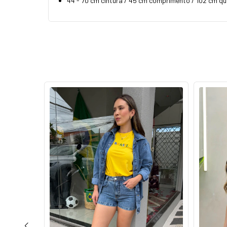
44 - 70 cm cintura / 45 cm comprimento / 102 cm qua
55
%
OFF