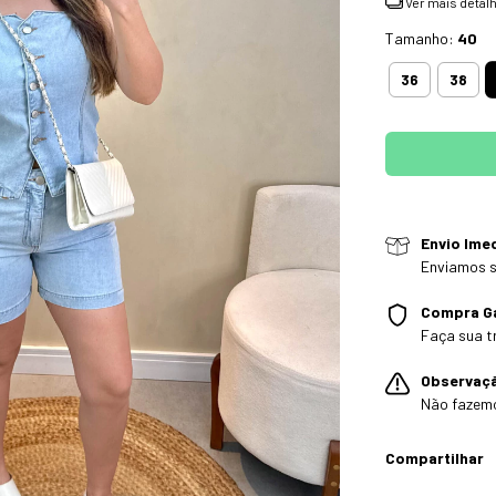
Ver mais detal
Tamanho:
40
36
38
Envio Ime
Enviamos s
Compra G
Faça sua t
Observaç
Não fazem
Compartilhar