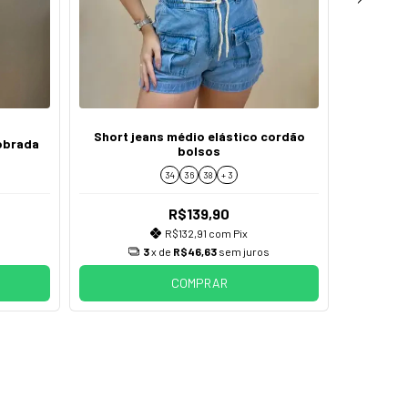
Short jeans médio elástico cordão
Short j
obrada
bolsos
fio
34
36
38
+ 3
R$139,90
R$132,91
com
Pix
s
3
x de
R$46,63
sem juros
COMPRAR