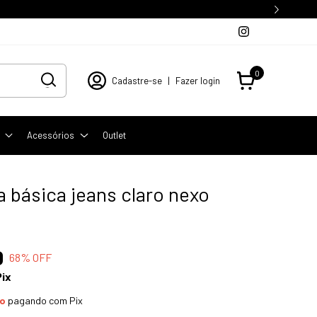
0
Cadastre-se
|
Fazer login
Acessórios
Outlet
 básica jeans claro nexo
0
68
% OFF
Pix
to
pagando com Pix