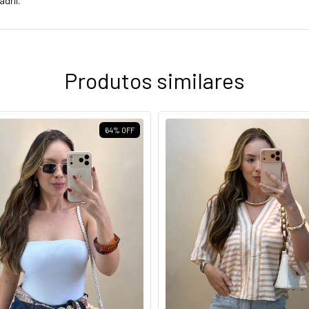
dril.
Produtos similares
64
%
OFF