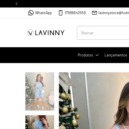
WhatsApp
17996642559
lavinnystore@hot
Produtos
Lançamentos