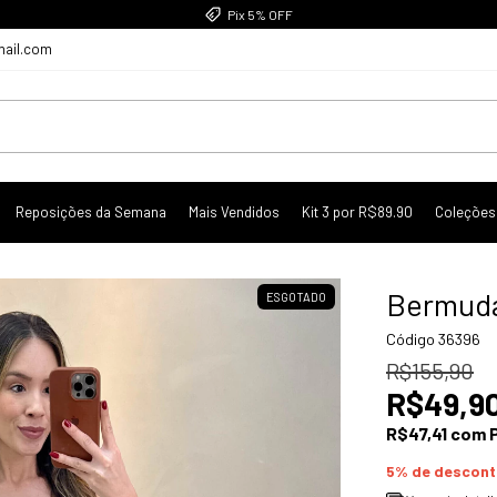
Pix 5% OFF
mail.com
Reposições da Semana
Mais Vendidos
Kit 3 por R$89.90
Coleções
Bermuda
ESGOTADO
Código
36396
R$155,90
R$49,9
R$47,41
com
5% de descon