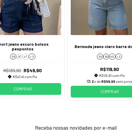
hort jeans escuro bolsos
Bermuda jeans claro barra d
pespontos
36
38
40
+ 3
36
38
40
+ 2
R$119,90
R$139,90
R$49,90
R$113,91
com
Pix
R$47,41
com
Pix
2
x de
R$59,95
sem juro
COMPRAR
COMPRAR
Receba nossas novidades por e-mail