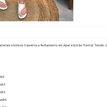
erais e bolsos traseiros e fechamento em zíper e botão frontal. Tecido J
ril.
ril.
ril.
dril.