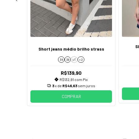
s barra a
S
Short jeans médio brilho strass
36
38
40
+ 2
R$139,90
0
R$132,91
com
Pix
3
x de
R$46,63
sem juros
COMPRAR