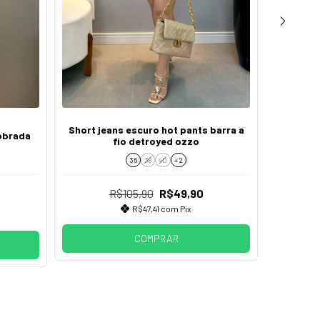
Short jeans escuro hot pants barra a
Short je
obrada
fio detroyed ozzo
36
38
40
+ 2
R$105,90
R$49,90
R$47,41
com
Pix
s
COMPRAR