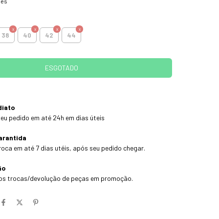
hes
38
40
42
44
diato
eu pedido em até 24h em dias úteis
arantida
roca em até 7 dias utéis, após seu pedido chegar.
ão
os trocas/devolução de peças em promoção.