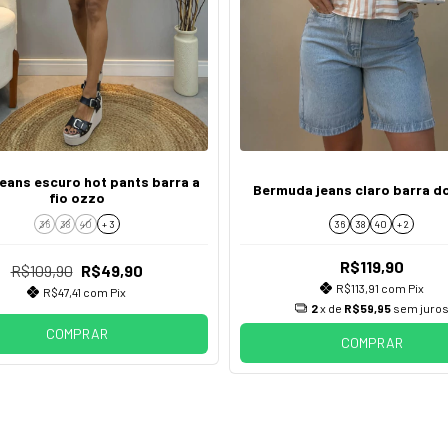
jeans escuro hot pants barra a
Bermuda jeans claro barra d
fio ozzo
36
38
40
+ 3
36
38
40
+ 2
R$119,90
R$109,90
R$49,90
R$113,91
com
Pix
R$47,41
com
Pix
2
x de
R$59,95
sem juro
COMPRAR
COMPRAR