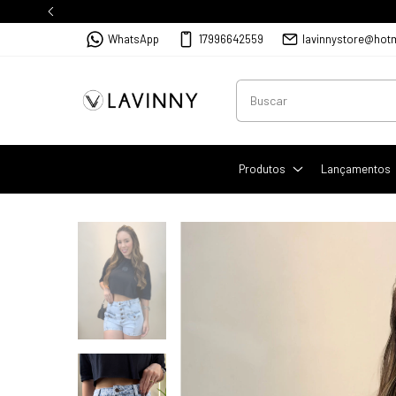
WhatsApp
17996642559
lavinnystore@hot
Produtos
Lançamentos