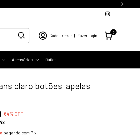
0
Cadastre-se
|
Fazer login
Acessórios
Outlet
ans claro botões lapelas
0
64
% OFF
Pix
to
pagando com Pix