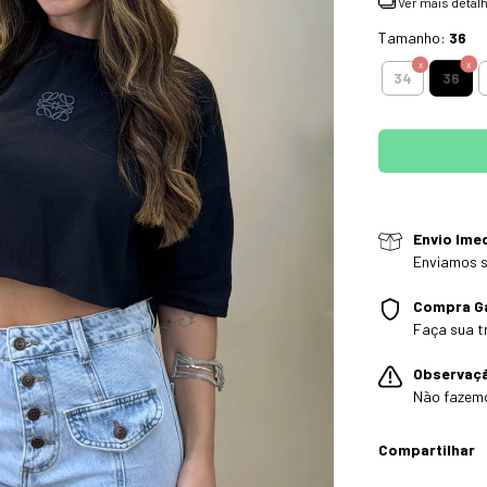
Ver mais detal
Tamanho:
36
36
34
Envio Ime
Enviamos s
Compra G
Faça sua t
Observaç
Não fazem
Compartilhar