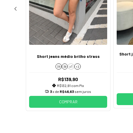
o cordão
Short 
Short jeans médio brilho strass
36
38
40
+ 2
R$139,90
R$132,91
com
Pix
os
3
x de
R$46,63
sem juros
COMPRAR