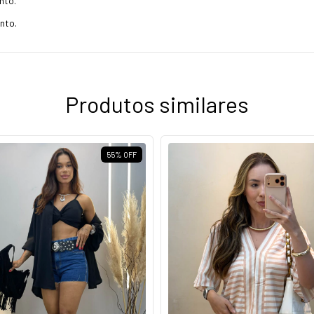
nto.
nto.
Produtos similares
55
%
OFF