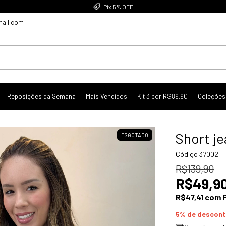
Pix 5% OFF
mail.com
Reposições da Semana
Mais Vendidos
Kit 3 por R$89.90
Coleções
Short je
ESGOTADO
Código
37002
R$139,90
R$49,9
R$47,41
com
5% de descon