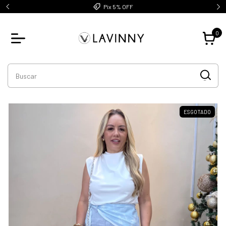
Pix 5% OFF
0
ESGOTADO