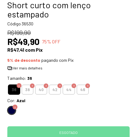
Short curto com lenço
estampado
Código
36530
R$199,90
R$49,90
75
% OFF
R$47,41
com
Pix
5% de desconto
pagando com Pix
Ver mais detalhes
Tamanho:
36
36
38
40
42
44
46
Cor:
Azul