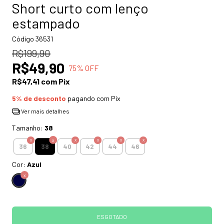
Short curto com lenço
estampado
Código
36531
R$199,90
R$49,90
75
% OFF
R$47,41
com
Pix
5% de desconto
pagando com Pix
Ver mais detalhes
Tamanho:
38
38
36
40
42
44
46
Cor:
Azul