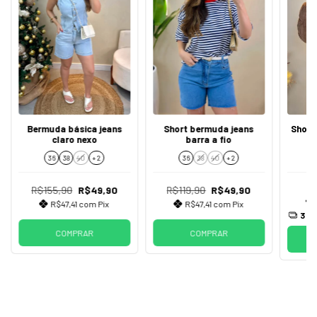
Bermuda básica jeans
Short bermuda jeans
Short
claro nexo
barra a fio
36
38
40
+ 2
36
38
40
+ 2
R$155,90
R$49,90
R$119,90
R$49,90
R$47,41
com
Pix
R$47,41
com
Pix
3
x 
COMPRAR
COMPRAR