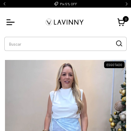
Pix 5% OFF
0
ESGOTADO