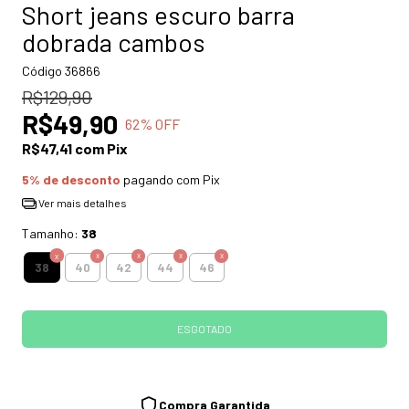
Short jeans escuro barra
dobrada cambos
Código
36866
R$129,90
R$49,90
62
% OFF
R$47,41
com
Pix
5% de desconto
pagando com Pix
Ver mais detalhes
Tamanho:
38
38
40
42
44
46
Compra Garantida