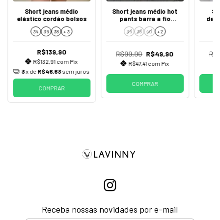
Short jeans médio
Short jeans médio hot
Sh
elástico cordão bolsos
pants barra a fio
dest
detroyed laterais ozzo
34
36
38
+ 3
36
38
40
+ 2
R$139,90
R$99,90
R$49,90
R$1
R$132,91
com
Pix
R$47,41
com
Pix
3
x de
R$46,63
sem juros
COMPRAR
COMPRAR
Receba nossas novidades por e-mail