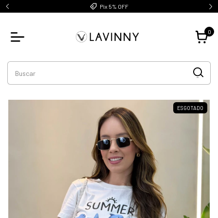
Pix 5% OFF
0
ESGOTADO