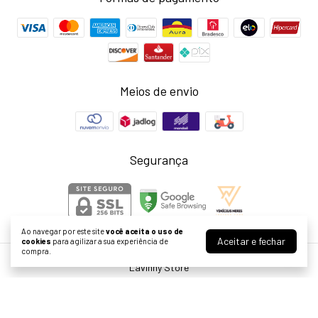
Meios de envio
Segurança
Ao navegar por este site
você aceita o uso de
Aceitar e fechar
cookies
para agilizar a sua experiência de
compra.
Lavinny Store
©2026. Larissa Neris Cardoso Agostini ME - 39999976000155. Todos os
direitos reservados.