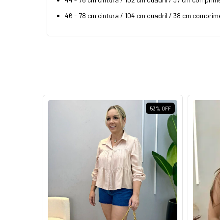
46 - 78 cm cintura / 104 cm quadril / 38 cm comprim
58
%
OFF
53
%
OFF