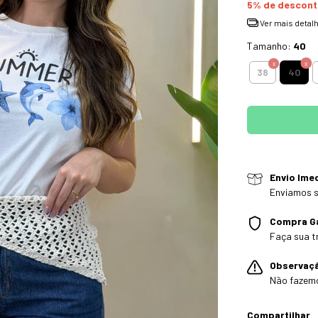
5% de descon
Ver mais detal
Tamanho:
40
40
38
Envio Ime
Enviamos s
Compra G
Faça sua t
Observaç
Não fazem
Compartilhar