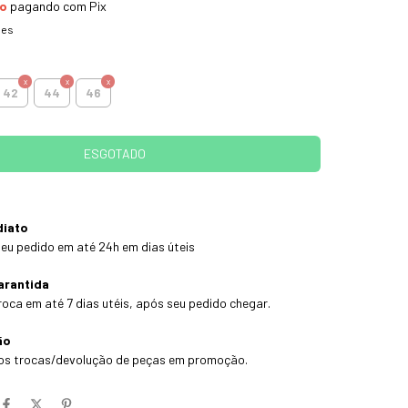
to
pagando com Pix
hes
42
44
46
diato
eu pedido em até 24h em dias úteis
arantida
roca em até 7 dias utéis, após seu pedido chegar.
ão
os trocas/devolução de peças em promoção.