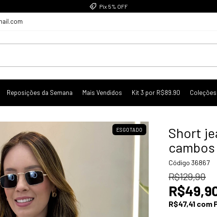
Pix 5% OFF
mail.com
Reposições da Semana
Mais Vendidos
Kit 3 por R$89.90
Coleções
Short j
ESGOTADO
cambos
Código
36867
R$129,90
R$49,9
R$47,41
com