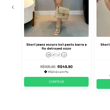
d barra a
Short jeans escuro hot pants barra a
Short
fio detroyed ozzo
36
38
40
+ 2
R$105,90
R$49,90
R$47,41
com
Pix
COMPRAR