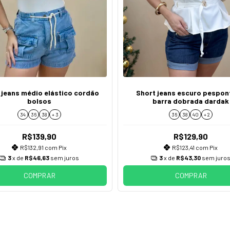
 jeans médio elástico cordão
Short jeans escuro pespo
bolsos
barra dobrada dardak
34
36
38
+ 3
36
38
40
+ 2
R$139,90
R$129,90
R$132,91
com
Pix
R$123,41
com
Pix
3
x de
R$46,63
sem juros
3
x de
R$43,30
sem juro
COMPRAR
COMPRAR