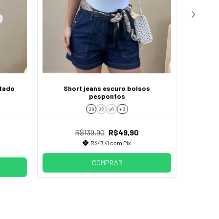
ntado
Short jeans escuro bolsos
Bermud
pespontos
36
38
40
+ 3
R$139,90
R$49,90
R$47,41
com
Pix
s
COMPRAR