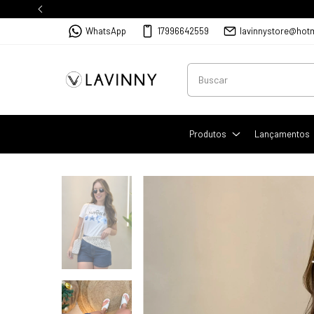
WhatsApp
17996642559
lavinnystore@hot
Produtos
Lançamentos