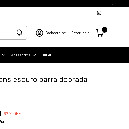
0
Cadastre-se
|
Fazer login
Acessórios
Outlet
eans escuro barra dobrada
0
62
% OFF
Pix