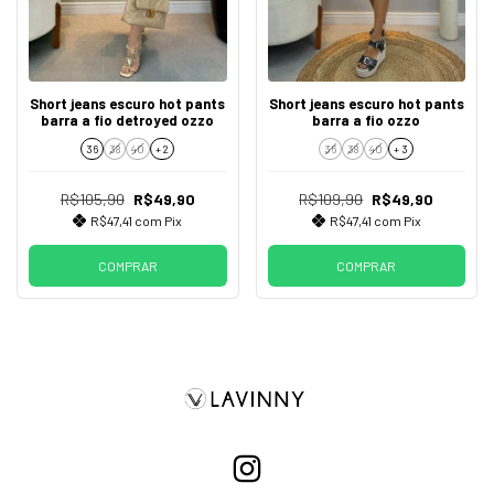
Short jeans escuro hot pants
Short jeans escuro hot pants
barra a fio detroyed ozzo
barra a fio ozzo
36
38
40
+ 2
36
38
40
+ 3
R$105,90
R$49,90
R$109,90
R$49,90
R$47,41
com
Pix
R$47,41
com
Pix
COMPRAR
COMPRAR