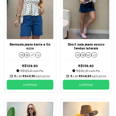
Bermuda jeans barra a fio
Short saia jeans escuro
ozzo
fendas laterais
36
38
40
+ 2
36
38
40
+ 2
R$129,90
R$139,90
R$123,41
com
Pix
R$132,91
com
Pix
3
x de
R$43,30
sem juros
3
x de
R$46,63
sem juros
COMPRAR
COMPRAR