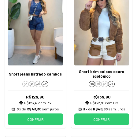
Short brim bolsos couro
Short jeans listrado cambos
ecológico
36
38
40
+ 2
36
38
40
+ 2
R$129,90
R$139,90
R$123,41
com
Pix
R$132,91
com
Pix
3
x de
R$43,30
sem juros
3
x de
R$46,63
sem juros
COMPRAR
COMPRAR