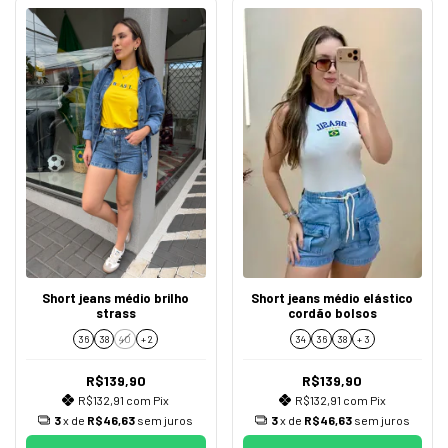
Short jeans médio brilho
Short jeans médio elástico
strass
cordão bolsos
36
38
40
+ 2
34
36
38
+ 3
R$139,90
R$139,90
R$132,91
com
Pix
R$132,91
com
Pix
3
x de
R$46,63
sem juros
3
x de
R$46,63
sem juros