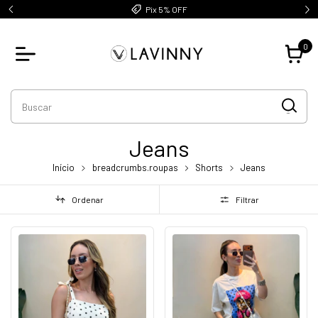
Pix 5% OFF
0
Jeans
Início
breadcrumbs.roupas
Shorts
Jeans
Ordenar
Filtrar