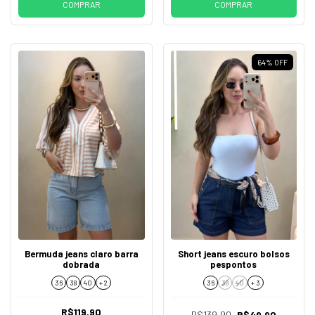
COMPRAR
COMPRAR
64
%
OFF
Bermuda jeans claro barra
Short jeans escuro bolsos
dobrada
pespontos
36
38
40
+ 2
36
38
40
+ 3
R$119,90
R$139,90
R$49,90