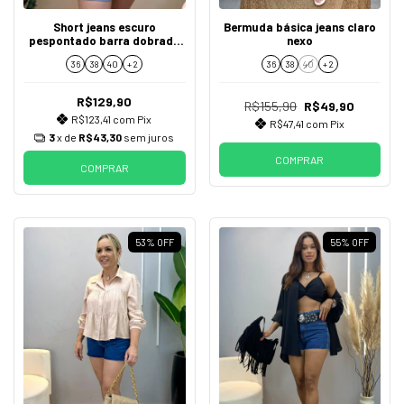
Short jeans escuro
Bermuda básica jeans claro
pespontado barra dobrada
nexo
dardak
36
38
40
+ 2
36
38
40
+ 2
R$129,90
R$155,90
R$49,90
R$123,41
com
Pix
R$47,41
com
Pix
3
x de
R$43,30
sem juros
COMPRAR
COMPRAR
53
%
OFF
55
%
OFF