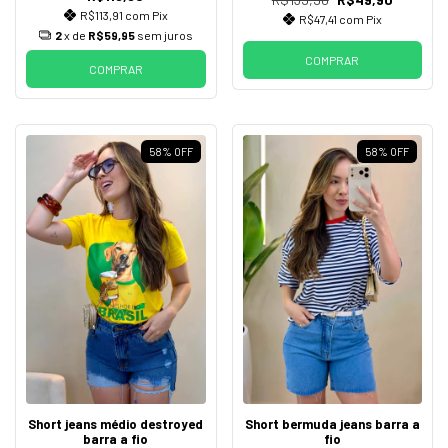
R$113,91
com
Pix
R$47,41
com
Pix
2
x de
R$59,95
sem juros
COMPRAR
COMPRAR
58
%
OFF
58
%
OFF
Short jeans médio destroyed
Short bermuda jeans barra a
barra a fio
fio