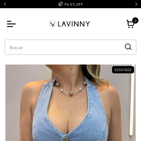
Pix 5% OFF
0
ESGOTADO