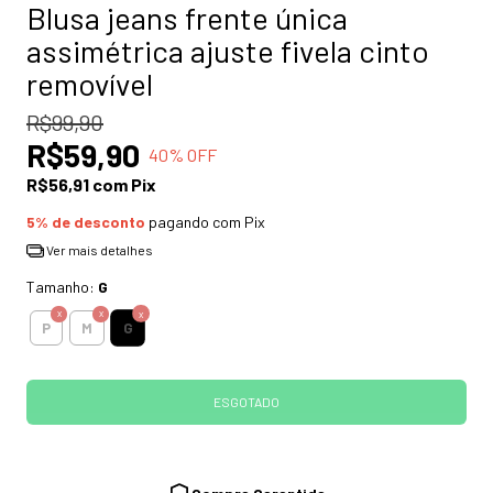
Blusa jeans frente única
assimétrica ajuste fivela cinto
removível
R$99,90
R$59,90
40
% OFF
R$56,91
com
Pix
5% de desconto
pagando com Pix
Ver mais detalhes
Tamanho:
G
G
P
M