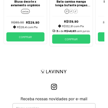
Blusa decote x
Bata camisa manga
Bl
aviamento orgânico
longa bufante pregas
re
botões
único
P
M
G
R$139,90
R$89,90
R$29,90
R$
R$132,91
com
Pix
R$28,41
com
Pix
3
x de
R$46,63
sem juros
COMPRAR
COMPRAR
Receba nossas novidades por e-mail