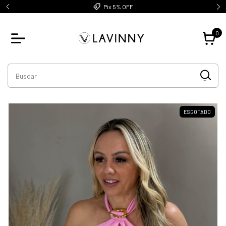
Pix 5% OFF
0
ESGOTADO