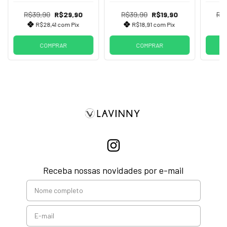
R$39,90
R$29,90
R$39,90
R$19,90
R$
R$28,41
com
Pix
R$18,91
com
Pix
COMPRAR
COMPRAR
Receba nossas novidades por e-mail