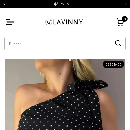
Pix 5% OFF
0
ESGOTADO