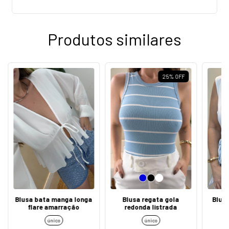
Produtos similares
25
%
OFF
Blusa bata manga longa
Blusa regata gola
Blus
flare amarração
redonda listrada
único
único