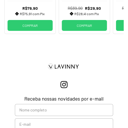
R$79,90
R$39,90
R$29,90
R$
R$75,91
com
Pix
R$28,41
com
Pix
COMPRAR
COMPRAR
Receba nossas novidades por e-mail