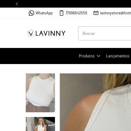
WhatsApp
17996642559
lavinnystore@hot
Produtos
Lançamentos