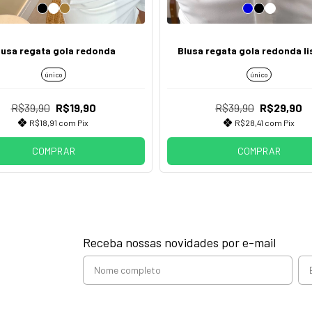
lusa regata gola redonda
Blusa regata gola redonda li
único
único
R$39,90
R$19,90
R$39,90
R$29,90
R$18,91
com
Pix
R$28,41
com
Pix
COMPRAR
COMPRAR
Receba nossas novidades por e-mail