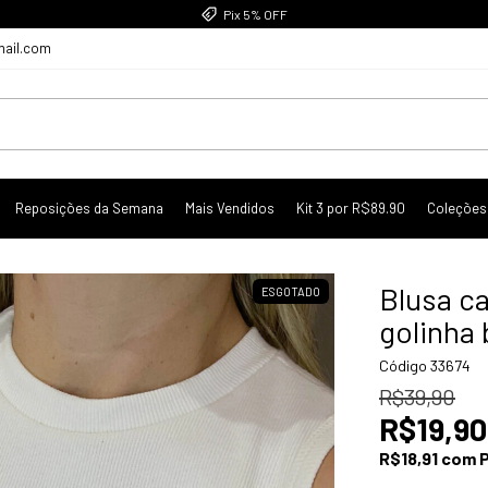
Pix 5% OFF
mail.com
Reposições da Semana
Mais Vendidos
Kit 3 por R$89.90
Coleções
Blusa c
ESGOTADO
golinha
Código
33674
R$39,90
R$19,90
R$18,91
com
P