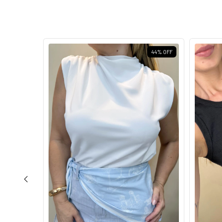
50
%
OFF
44
%
OFF