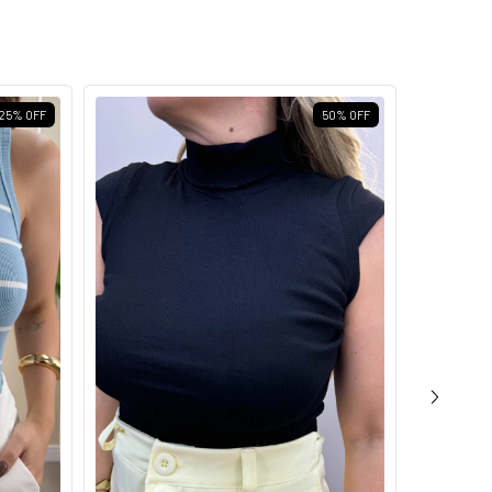
25
%
OFF
50
%
OFF