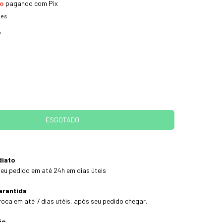
to
pagando com Pix
hes
o
diato
eu pedido em até 24h em dias úteis
arantida
roca em até 7 dias utéis, após seu pedido chegar.
ão