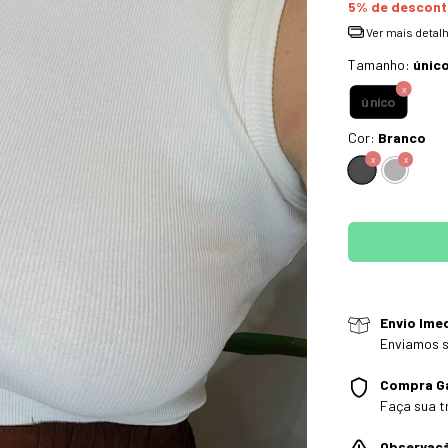
5% de descon
Ver mais detal
Tamanho:
únic
único
Cor:
Branco
Envio Ime
Enviamos s
Compra G
Faça sua t
Observaç