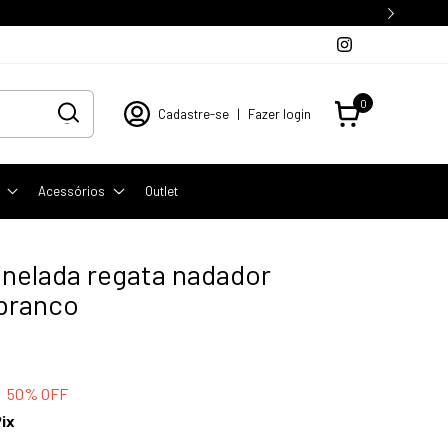
0
Cadastre-se
|
Fazer login
Acessórios
Outlet
anelada regata nadador
 branco
50
% OFF
ix