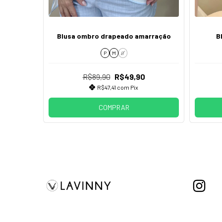
ta muscle
Blusa ombro drapeado amarração
B
P
M
G
R$89,90
R$49,90
R$47,41
com
Pix
COMPRAR