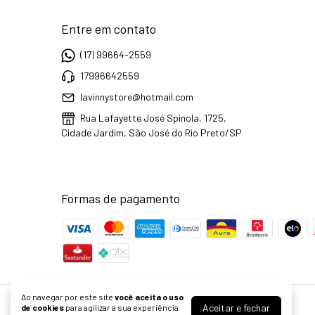
Entre em contato
(17) 99664-2559
17996642559
lavinnystore@hotmail.com
Rua Lafayette José Spinola, 1725,
Cidade Jardim, São José do Rio Preto/SP
Formas de pagamento
Ao navegar por este site
você aceita o uso
Aceitar e fechar
de cookies
para agilizar a sua experiência
Lavinny Store