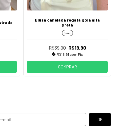
Blusa canelada regata gola alta
Bata c
strada
preta
único
R$39,90
R$19,90
R$18,91
com
Pix
COMPRAR