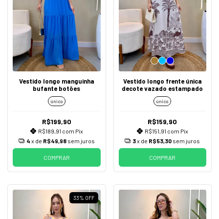
Vestido longo manguinha
Vestido longo frente única
bufante botões
decote vazado estampado
único
único
R$199,90
R$159,90
R$189,91
com
Pix
R$151,91
com
Pix
4
x de
R$49,98
sem juros
3
x de
R$53,30
sem juros
COMPRAR
COMPRAR
33
%
OFF