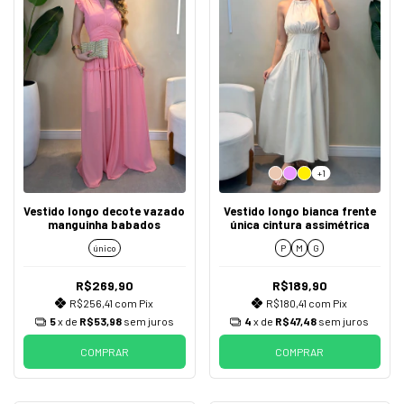
+1
Vestido longo decote vazado
Vestido longo bianca frente
manguinha babados
única cintura assimétrica
único
P
M
G
R$269,90
R$189,90
R$256,41
com
Pix
R$180,41
com
Pix
5
x de
R$53,98
sem juros
4
x de
R$47,48
sem juros
COMPRAR
COMPRAR