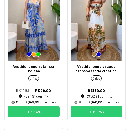
Vestido longo estampa
Vestido longo vazado
indiana
transpassado elástico
estampado
único
único
R$149,90
R$99,90
R$139,90
R$94,91
com
Pix
R$132,91
com
Pix
2
x de
R$49,95
sem juros
3
x de
R$46,63
sem juros
COMPRAR
COMPRAR