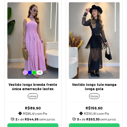
+2
Vestido longo brenda frente
Vestido longo tule manga
única amarração lastex
longa gola
único
Único
R$89,90
R$159,90
R$85,41
com
Pix
R$151,91
com
Pix
2
x de
R$44,95
sem juros
3
x de
R$53,30
sem juros