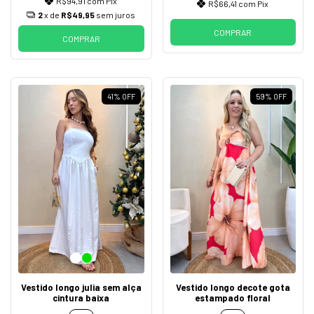
R$94,91
com
Pix
R$66,41
com
Pix
2
x de
R$49,95
sem juros
COMPRAR
COMPRAR
41
%
OFF
59
%
OFF
Vestido longo julia sem alça
Vestido longo decote gota
cintura baixa
estampado floral