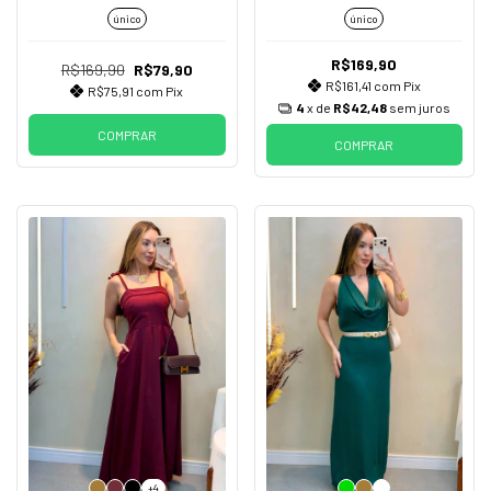
único
único
R$169,90
R$169,90
R$79,90
R$161,41
com
Pix
R$75,91
com
Pix
4
x de
R$42,48
sem juros
COMPRAR
COMPRAR
+4