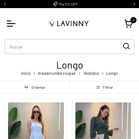
Até 5x sem juros
0
Longo
Início
breadcrumbs.roupas
Vestidos
Longo
Ordenar
Filtrar