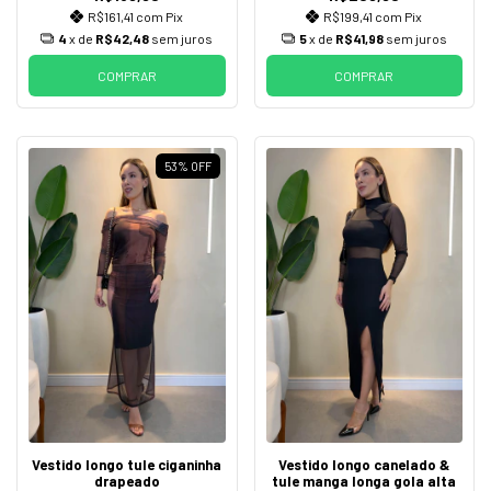
R$161,41
com
Pix
R$199,41
com
Pix
4
x de
R$42,48
sem juros
5
x de
R$41,98
sem juros
COMPRAR
COMPRAR
53
%
OFF
Vestido longo tule ciganinha
Vestido longo canelado &
drapeado
tule manga longa gola alta