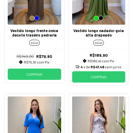
Vestido longo frente única
Vestido longo nadador gola
decote traseiro pedraria
alta drapeado
único
único
R$189,90
R$149,90
R$79,90
R$180,41
com
Pix
R$75,91
com
Pix
4
x de
R$47,48
sem juros
COMPRAR
COMPRAR