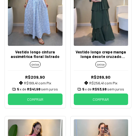
Vestido longo cintura
Vestido longo crepe manga
assimétrica floral listrado
longa decote cruzado
babados
único
único
R$209,90
R$269,90
R$199,41
com
Pix
R$256,41
com
Pix
5
x de
R$41,98
sem juros
5
x de
R$53,98
sem juros
COMPRAR
COMPRAR