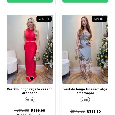
43
%
OFF
53
%
OFF
Vestido longo regata vazado
Vestido longo tule sem alça
drapeado
amarração
Único
único
R$175,90
R$99,90
R$149,90
R$69,90