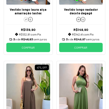
Vestido longo laura alça
Vestido longo nadador
amarração lastex
decote degagê
M
G
M
G
R$139,90
R$149,90
R$132,91
com
Pix
R$142,41
com
Pix
3
x de
R$46,63
sem juros
3
x de
R$49,97
sem juros
COMPRAR
COMPRAR
47
%
OFF