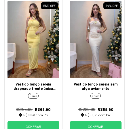
55
%
OFF
74
%
OFF
Vestido longo sereia
Vestido longo sereia sem
drapeado frente única
alça aviamento
aviamento
Único
único
R$155,90
R$69,90
R$229,90
R$59,90
R$66,41
com
Pix
R$56,91
com
Pix
COMPRAR
COMPRAR