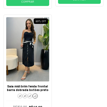
COMPRAR
69
%
OFF
Saia midi brim fenda frontal
barra dobrada botões preto
36
38
40
+ 2
R$159,90
R$49,90