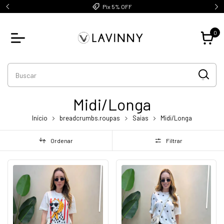
Pix 5% OFF
0
Midi/Longa
Início
breadcrumbs.roupas
Saias
Midi/Longa
Ordenar
Filtrar