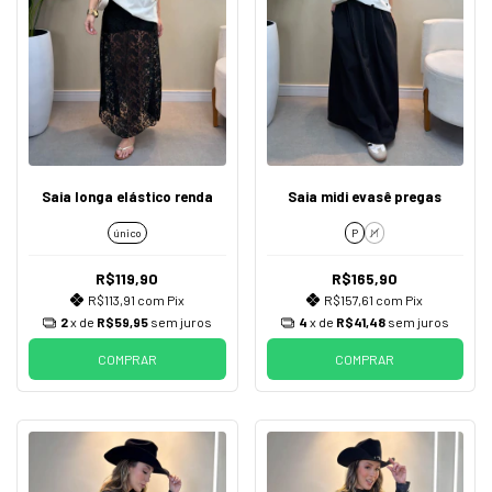
Saia longa elástico renda
Saia midi evasê pregas
único
P
M
R$119,90
R$165,90
R$113,91
com
Pix
R$157,61
com
Pix
2
x de
R$59,95
sem juros
4
x de
R$41,48
sem juros
COMPRAR
COMPRAR