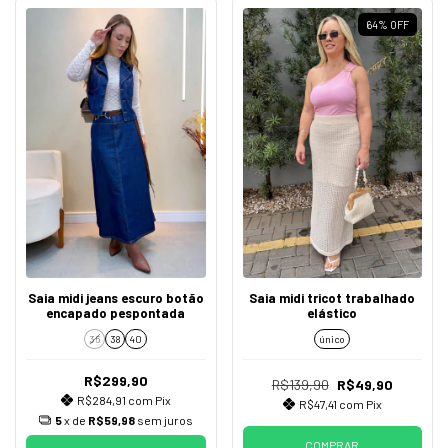
64
%
OFF
Saia midi jeans escuro botão
Saia midi tricot trabalhado
encapado pespontada
elástico
36
38
40
único
R$299,90
R$139,90
R$49,90
R$284,91
com
Pix
R$47,41
com
Pix
5
x de
R$59,98
sem juros
COMPRAR