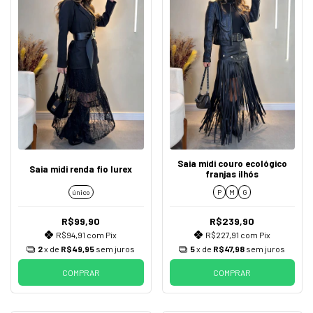
Saia midi couro ecológico
Saia midi renda fio lurex
franjas ilhós
único
P
M
G
R$99,90
R$239,90
R$94,91
com
Pix
R$227,91
com
Pix
2
x de
R$49,95
sem juros
5
x de
R$47,98
sem juros
COMPRAR
COMPRAR