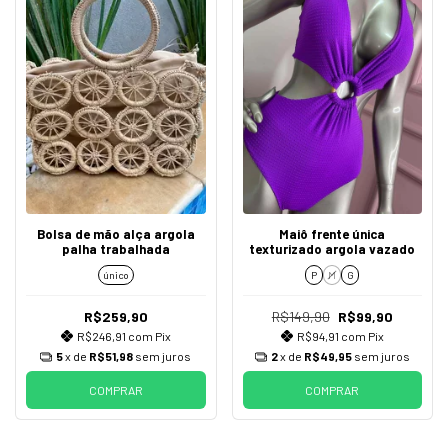
Bolsa de mão alça argola
Maiô frente única
palha trabalhada
texturizado argola vazado
único
P
M
G
R$259,90
R$149,90
R$99,90
R$246,91
com
Pix
R$94,91
com
Pix
5
x de
R$51,98
sem juros
2
x de
R$49,95
sem juros
COMPRAR
COMPRAR