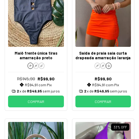
Maiô frente única tiras
Saída de praia saia curta
amarração preto
drapeada amarração laranja
P
M
G
P
M
G
R$145,90
R$99,90
R$99,90
R$94,91
com
Pix
R$94,91
com
Pix
2
x de
R$49,95
sem juros
2
x de
R$49,95
sem juros
COMPRAR
COMPRAR
33
%
OFF