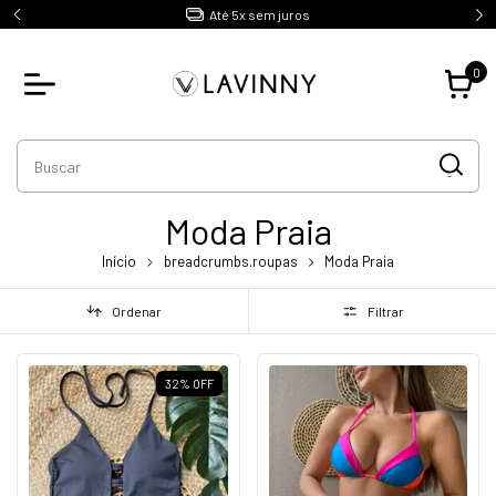
Até 5x sem juros
0
Moda Praia
Início
breadcrumbs.roupas
Moda Praia
Ordenar
Filtrar
32
%
OFF