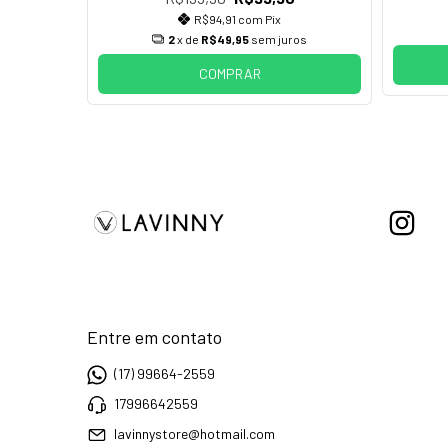
R$94,91
com
Pix
2
x de
R$49,95
sem juros
COMPRAR
Entre em contato
(17) 99664-2559
17996642559
lavinnystore@hotmail.com