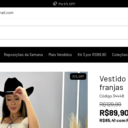
Pix 5% OFF
mail.com
Reposições da Semana
Mais Vendidos
Kit 3 por R$89.90
Coleções
Vestido 
31
%
OFF
franjas
Código
34448
R$129,90
R$89,9
R$85,41
com