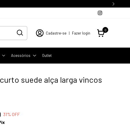
0
Cadastre-se
|
Fazer login
Acessórios
Outlet
curto suede alça larga vincos
0
31
% OFF
Pix