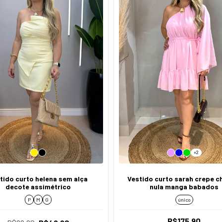
+2
tido curto helena sem alça
Vestido curto sarah crepe c
decote assimétrico
nula manga babados
P
M
G
único
R$175,90