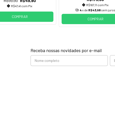
R$99,90
R$49,90
R$167,11
com
Pix
R$47,41
com
Pix
4
x de
R$43,98
sem juro
COMPRAR
COMPRAR
Receba nossas novidades por e-mail