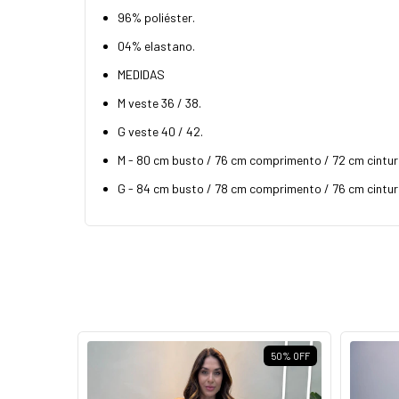
96% poliéster.
04% elastano.
MEDIDAS
M veste 36 / 38.
G veste 40 / 42.
M - 80 cm busto / 76 cm comprimento / 72 cm cintura
G - 84 cm busto / 78 cm comprimento / 76 cm cintura
86
%
OFF
50
%
OFF