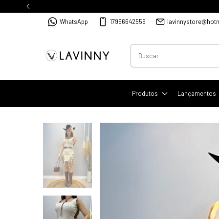
WhatsApp
17996642559
lavinnystore@hot
Produtos
Lançamentos