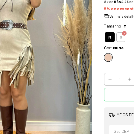
2
x de
R$44,95
se
5% de descon
Ver mais detal
Tamanho:
M
M
G
Cor:
Nude
MEIOS DE