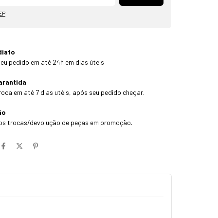
EP
diato
eu pedido em até 24h em dias úteis
arantida
roca em até 7 dias utéis, após seu pedido chegar.
ão
os trocas/devolução de peças em promoção.