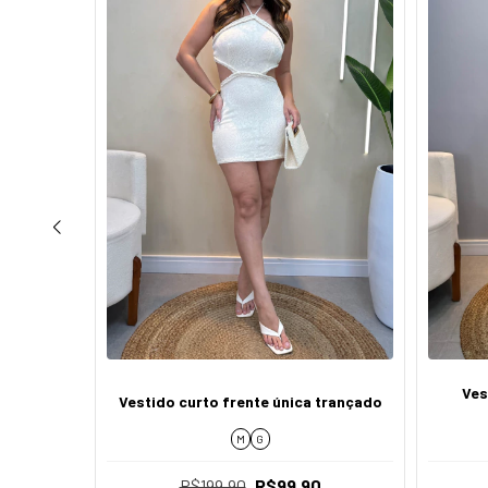
abertura
Ves
Vestido curto frente única trançado
ro animal
M
G
R$199,90
R$99,90