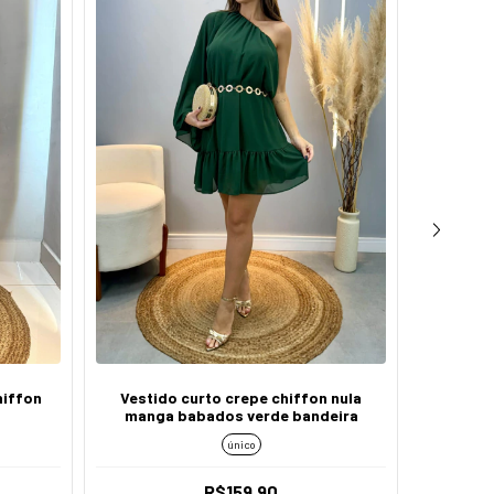
hiffon
Vestido curto crepe chiffon nula
Vestid
manga babados verde bandeira
longa 
único
R$159,90