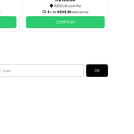
R$151,91
com
Pix
s
3
x de
R$53,30
sem juros
COMPRAR