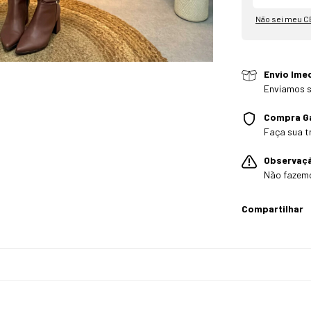
Não sei meu C
Envio Ime
Enviamos s
Compra G
Faça sua t
Observaç
Não fazem
Compartilhar