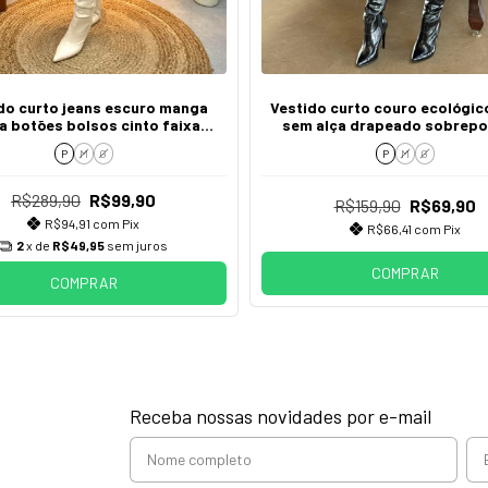
do curto jeans escuro manga
Vestido curto couro ecológico
a botões bolsos cinto faixa
sem alça drapeado sobrepo
fivela nexo
manguinha ombro a ombro 
P
M
G
P
M
G
R$289,90
R$99,90
R$159,90
R$69,90
R$94,91
com
Pix
R$66,41
com
Pix
2
x de
R$49,95
sem juros
COMPRAR
COMPRAR
Receba nossas novidades por e-mail