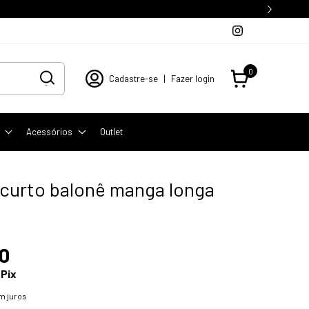
0
Cadastre-se
|
Fazer login
Acessórios
Outlet
 curto balonê manga longa
a
0
Pix
m juros