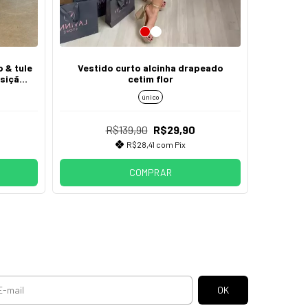
 & tule
Vestido curto alcinha drapeado
Vestido
sição
cetim flor
ombros g
preto
único
R$139,90
R$29,90
R$28,41
com
Pix
COMPRAR