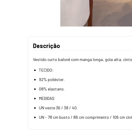
Descrição
Vestido curto balonê com manga longa, gola alta, cinto
TECIDO:
92% poliéster.
08% elastano.
MEDIDAS
UN veste 36 / 38 / 40.
UN - 78 cm busto / 86 cm comprimento / 106 cm cintu