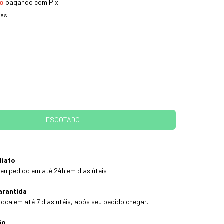
to
pagando com Pix
hes
o
diato
eu pedido em até 24h em dias úteis
arantida
roca em até 7 dias utéis, após seu pedido chegar.
ão