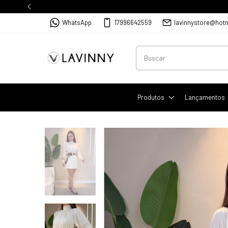
WhatsApp
17996642559
lavinnystore@hot
Produtos
Lançamentos