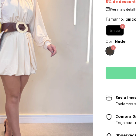
5% de descon
Ver mais detal
Tamanho:
únic
único
Cor:
Nude
Envio Ime
Enviamos s
Compra G
Faça sua t
Observaç