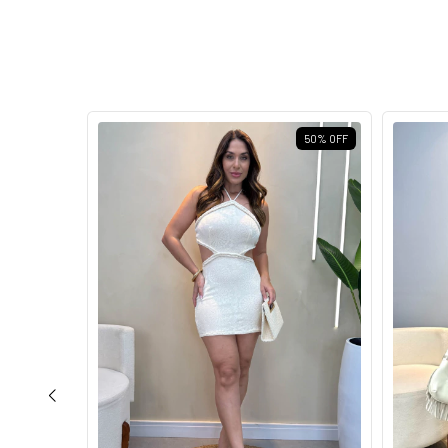
50
%
OFF
50
%
OFF