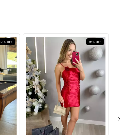
56
%
OFF
79
%
OFF