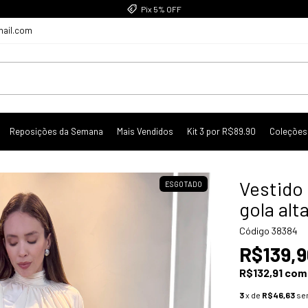
Pix 5% OFF
mail.com
Reposições da Semana
Mais Vendidos
Kit 3 por R$89.90
Coleções
Vestido
ESGOTADO
gola alt
Código
38384
R$139,9
R$132,91
com
3
x de
R$46,63
se