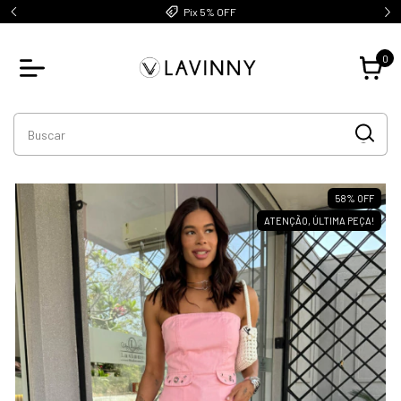
Pix 5% OFF
0
58
%
OFF
ATENÇÃO, ÚLTIMA PEÇA!