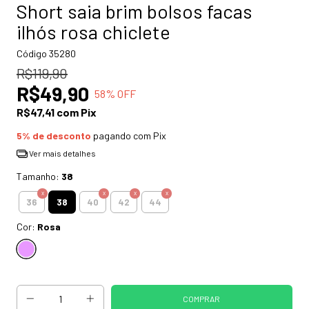
Short saia brim bolsos facas
ilhós rosa chiclete
Código
35280
R$119,90
R$49,90
58
% OFF
R$47,41
com
Pix
5% de desconto
pagando com Pix
Ver mais detalhes
Tamanho:
38
38
36
40
42
44
Cor:
Rosa