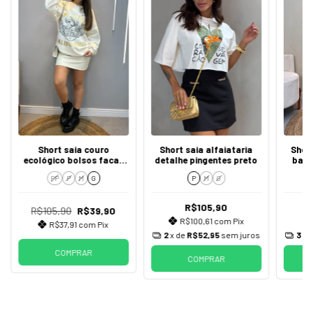
Short saia couro
Short saia alfaiataria
Short
ecológico bolsos facas
detalhe pingentes preto
barr
laterais fakes botão
PP
P
M
G
P
M
G
R$105,90
R$105,90
R$39,90
R$100,61
com
Pix
R$37,91
com
Pix
2
x de
R$52,95
sem juros
3
x 
COMPRAR
COMPRAR