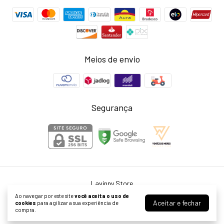
Meios de envio
Segurança
Lavinny Store
©2026. Larissa Neris Cardoso Agostini ME - 39999976000155. Todos os
Ao navegar por este site
você aceita o uso de
direitos reservados.
Aceitar e fechar
cookies
para agilizar a sua experiência de
compra.