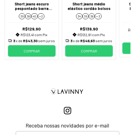
Short jeans escuro
Short jeans médio
Sho
pespontado barra
elástico cordão bolsos
bo
dobrada dardak
36
38
40
+ 2
34
36
38
+ 3
R$129,90
R$139,90
R$1
R$123,41
com
Pix
R$132,91
com
Pix
3
x de
R$43,30
sem juros
3
x de
R$46,63
sem juros
COMPRAR
COMPRAR
Receba nossas novidades por e-mail