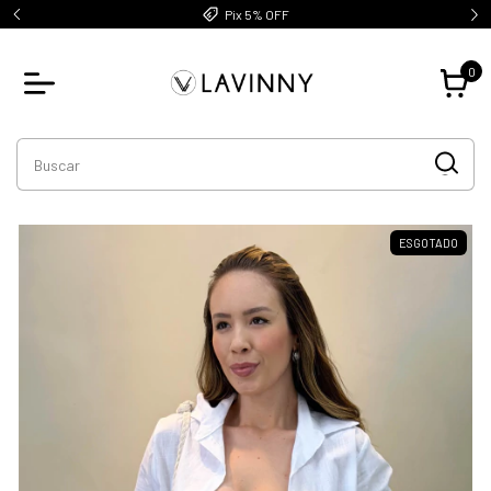
Pix 5% OFF
0
ESGOTADO