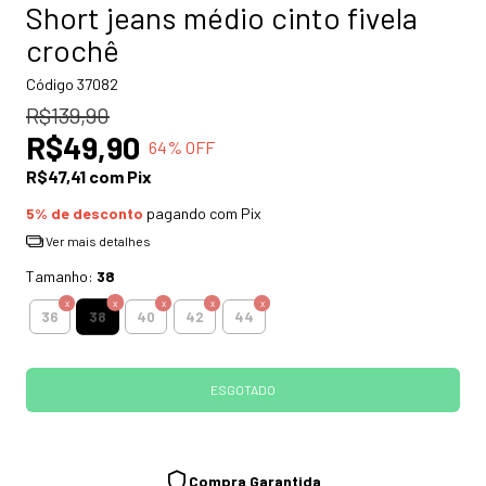
Short jeans médio cinto fivela
crochê
Código
37082
R$139,90
R$49,90
64
% OFF
R$47,41
com
Pix
5% de desconto
pagando com Pix
Ver mais detalhes
Tamanho:
38
38
36
40
42
44
Compra Garantida