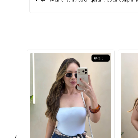
62
%
OFF
64
%
OFF