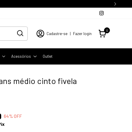
0
Cadastre-se
|
Fazer login
Acessórios
Outlet
ans médio cinto fivela
0
64
% OFF
Pix