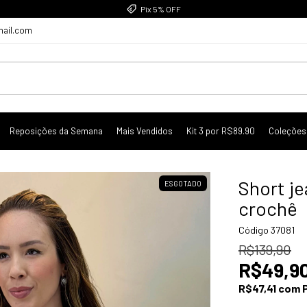
Até 5x sem juros
mail.com
Reposições da Semana
Mais Vendidos
Kit 3 por R$89.90
Coleções
Short je
ESGOTADO
crochê
Código
37081
R$139,90
R$49,9
R$47,41
com