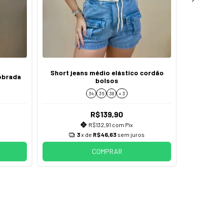
Short jeans médio elástico cordão
obrada
Bermud
bolsos
34
36
38
+ 3
R$139,90
R$132,91
com
Pix
s
3
x de
R$46,63
sem juros
COMPRAR