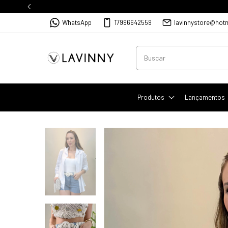
WhatsApp
17996642559
lavinnystore@hot
Produtos
Lançamentos