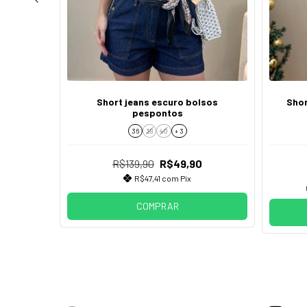
ateral
Short jeans escuro bolsos
Shor
pespontos
36
38
40
+ 3
R$139,90
R$49,90
R$47,41
com
Pix
COMPRAR