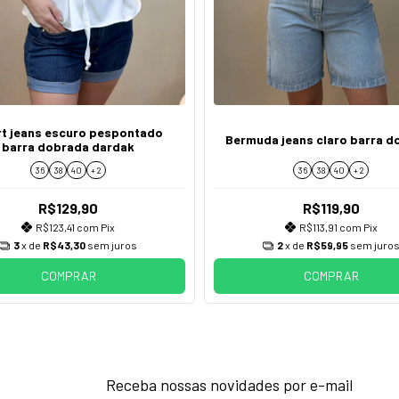
t jeans escuro pespontado
Bermuda jeans claro barra d
barra dobrada dardak
36
38
40
+ 2
36
38
40
+ 2
R$129,90
R$119,90
R$123,41
com
Pix
R$113,91
com
Pix
3
x de
R$43,30
sem juros
2
x de
R$59,95
sem juro
COMPRAR
COMPRAR
Receba nossas novidades por e-mail