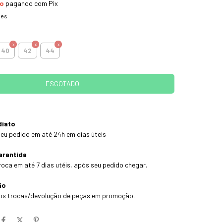
to
pagando com Pix
hes
40
42
44
diato
eu pedido em até 24h em dias úteis
arantida
roca em até 7 dias utéis, após seu pedido chegar.
ão
os trocas/devolução de peças em promoção.