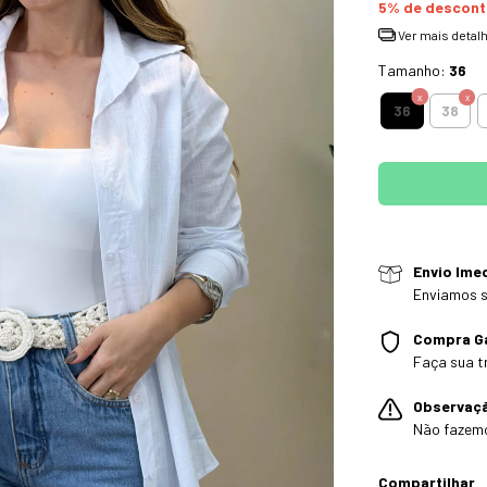
5% de descon
Ver mais detal
Tamanho:
36
36
38
Envio Ime
Enviamos s
Compra G
Faça sua t
Observaç
Não fazem
Compartilhar