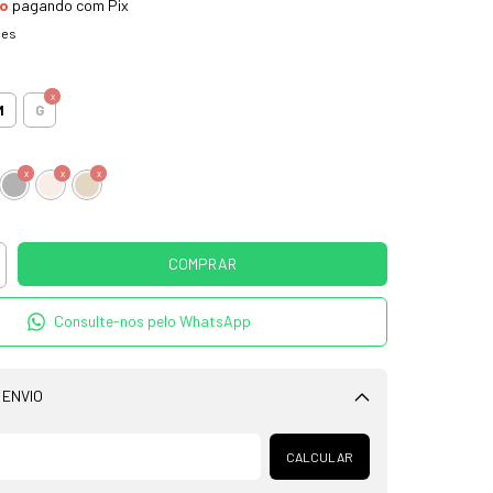
to
pagando com Pix
hes
M
G
Consulte-nos pelo WhatsApp
 ENVIO
Alterar CEP
CALCULAR