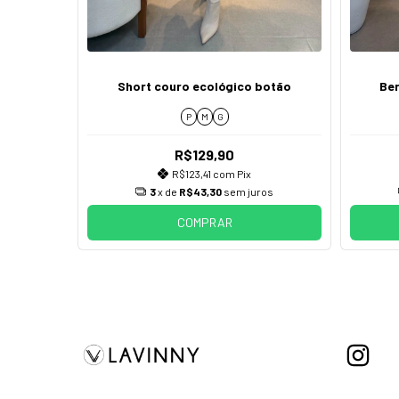
 risca de
Short couro ecológico botão
Be
P
M
G
R$129,90
R$123,41
com
Pix
os
3
x de
R$43,30
sem juros
COMPRAR