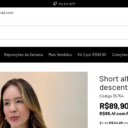
Pix 5% OFF
mail.com
Reposições da Semana
Mais Vendidos
Kit 3 por R$89.90
Coleções
Short al
descent
Código
35754
R$89,9
R$85,41
com
2
x de
R$44,95
se