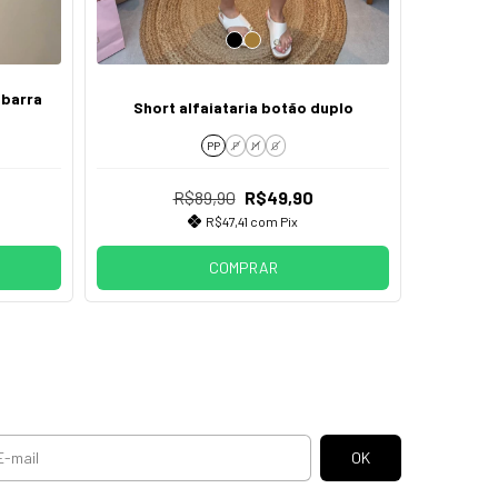
 barra
Short 
Short alfaiataria botão duplo
PP
P
M
G
R$89,90
R$49,90
R$47,41
com
Pix
COMPRAR