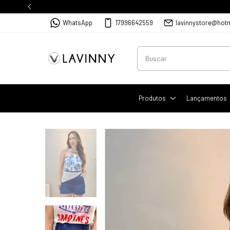
WhatsApp
17996642559
lavinnystore@hot
Produtos
Lançamentos