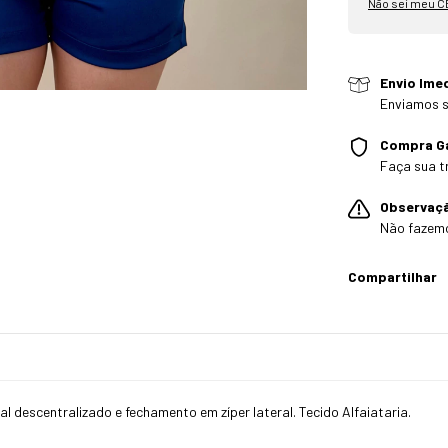
Não sei meu C
Envio Ime
Enviamos s
Compra G
Faça sua t
Observaç
Não fazem
Compartilhar
al descentralizado e fechamento em zíper lateral. Tecido Alfaiataria.