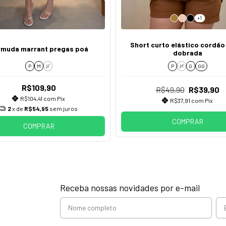
+1
Short curto elástico cordão
rmuda marrant pregas poá
dobrada
P
M
G
P
M
G
GG
R$109,90
R$49,90
R$39,90
R$104,41
com
Pix
R$37,91
com
Pix
2
x de
R$54,95
sem juros
COMPRAR
COMPRAR
Receba nossas novidades por e-mail