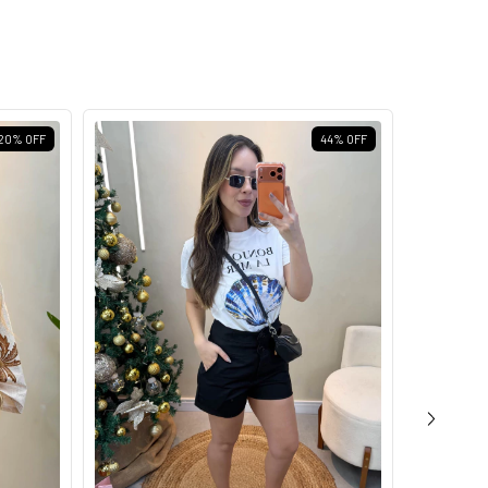
20
%
OFF
44
%
OFF