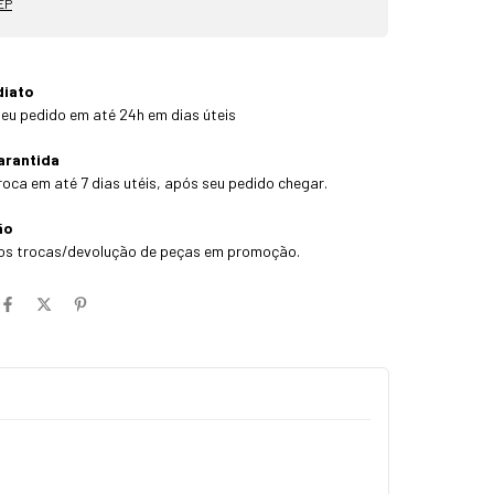
EP
diato
eu pedido em até 24h em dias úteis
arantida
roca em até 7 dias utéis, após seu pedido chegar.
ão
os trocas/devolução de peças em promoção.