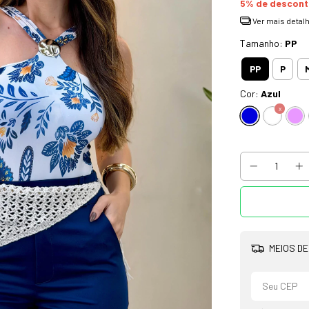
5% de descon
Ver mais detal
Tamanho:
PP
PP
P
Cor:
Azul
MEIOS DE