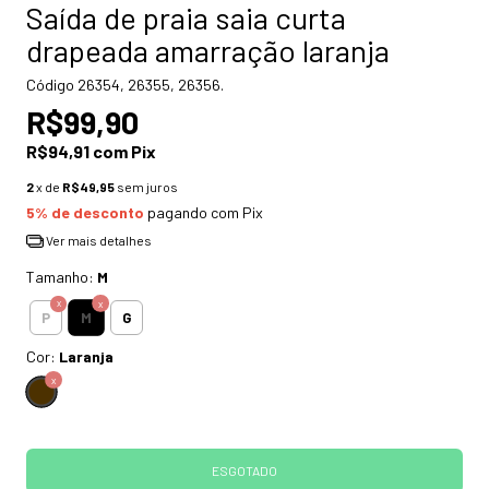
Saída de praia saia curta
drapeada amarração laranja
Código
26354, 26355, 26356.
R$99,90
R$94,91
com
Pix
2
x de
R$49,95
sem juros
5% de desconto
pagando com Pix
Ver mais detalhes
Tamanho:
M
M
P
G
Cor:
Laranja