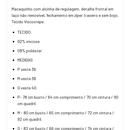
Macaquinho com alcinha de regulagem, detalhe frontal em
laço não removível, fechamento em zíper traseiro e sem bojo.
Tecido Viscocrepe.
TECIDO:
92% viscose.
08% poliéster.
MEDIDAS
P veste 36.
M veste 38
G veste 40.
P- 78 cm busto / 64 cm comprimento / 70 cm cintura / 90
cm quadril
M - 80 cm busto / 65 cm comprimento / 72 cm cintura /
92 cm quadril.
G - 82 cm busto / 66 cm comprimento / 74 cm cintura /