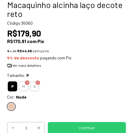
Macaquinho alcinha laço decote
reto
Código
36060
R$179,90
R$170,91
com
Pix
4
x de
R$44,98
sem juros
5% de desconto
pagando com Pix
Ver mais detalhes
Tamanho:
P
P
M
G
Cor:
Nude