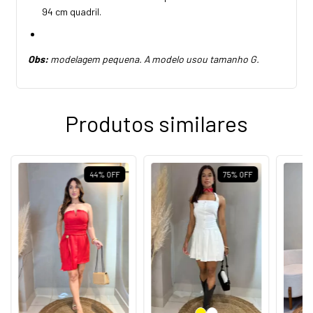
94 cm quadril.
Obs:
modelagem pequena. A modelo usou tamanho G.
Produtos similares
44
%
OFF
75
%
OFF