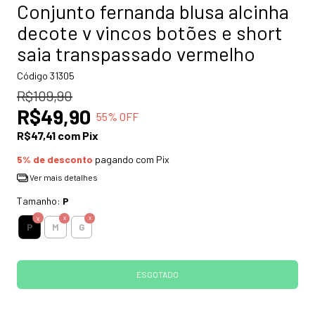
Conjunto fernanda blusa alcinha
decote v vincos botões e short
saia transpassado vermelho
Código
31305
R$109,90
R$49,90
55
% OFF
R$47,41
com
Pix
5% de desconto
pagando com Pix
Ver mais detalhes
Tamanho:
P
P
M
G