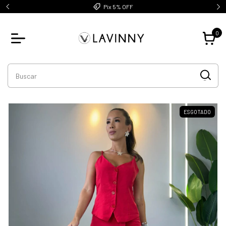
Pix 5% OFF
0
ESGOTADO