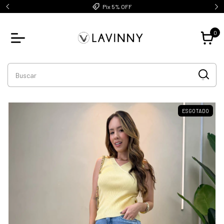
Pix 5% OFF
0
ESGOTADO