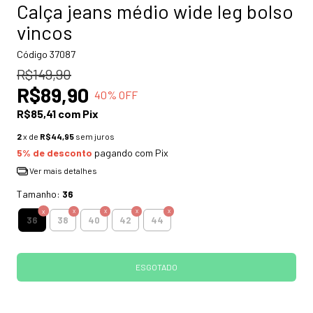
Calça jeans médio wide leg bolso
vincos
Código
37087
R$149,90
R$89,90
40
% OFF
R$85,41
com
Pix
2
x de
R$44,95
sem juros
5% de desconto
pagando com Pix
Ver mais detalhes
Tamanho:
36
36
38
40
42
44