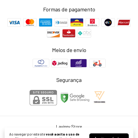
Formas de pagamento
Meios de envio
Segurança
Lavinny Store
©2026. Larissa Neris Cardoso Agostini ME - 39999976000155. Todos os
Ao navegar por este site
você aceita o uso de
direitos reservados.