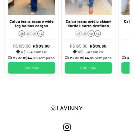
Calça jeans escuro wide
Calça jeans médio skinny
Calça
leg bolsos cargos
dardak barra desfiada
l
laterais passante
36
38
40
+ 2
36
38
40
+ 2
melinda
R$199,90
R$89,90
R$165,90
R$89,90
R$85,41
com
Pix
R$85,41
com
Pix
2
x de
R$44,95
sem juros
2
x de
R$44,95
sem juros
3
x 
COMPRAR
COMPRAR