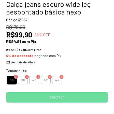
Calça jeans escuro wide leg
pespontado básica nexo
Código
33657
R$179,90
R$99,90
44
% OFF
R$94,91
com
Pix
2
x de
R$49,95
sem juros
5% de desconto
pagando com Pix
Ver mais detalhes
Tamanho:
36
36
38
40
42
44