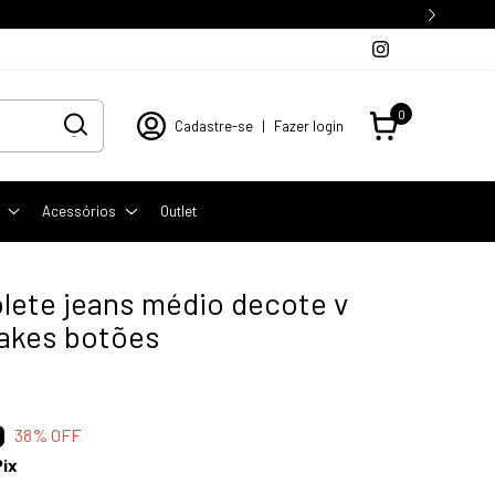
0
Cadastre-se
|
Fazer login
Acessórios
Outlet
olete jeans médio decote v
fakes botões
0
38
% OFF
Pix