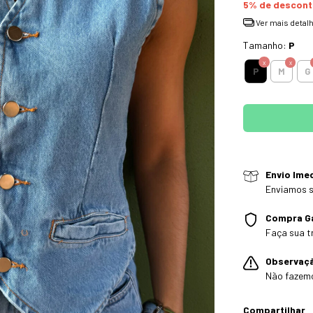
5% de descon
Ver mais detal
Tamanho:
P
P
M
G
Envio Ime
Enviamos s
Compra G
Faça sua t
Observaç
Não fazem
Compartilhar