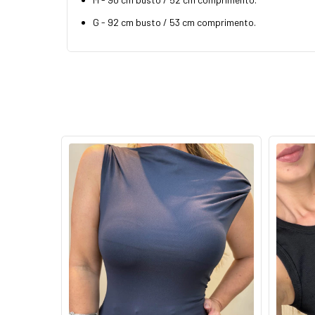
G - 92 cm busto / 53 cm comprimento.
67
%
OFF