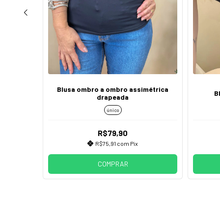
Blusa ombro a ombro assimétrica
orgânico
B
drapeada
único
R$79,90
R$75,91
com
Pix
COMPRAR