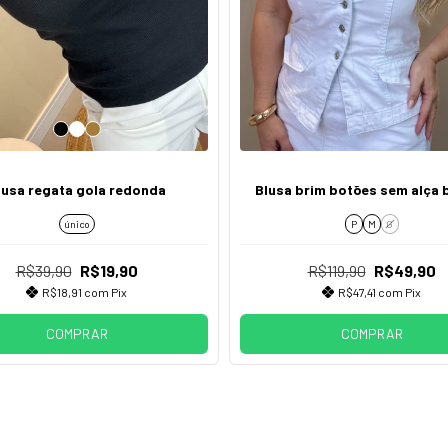
lusa regata gola redonda
Blusa brim botões sem alça 
único
P
M
G
R$39,90
R$19,90
R$119,90
R$49,90
R$18,91
com
Pix
R$47,41
com
Pix
COMPRAR
COMPRAR