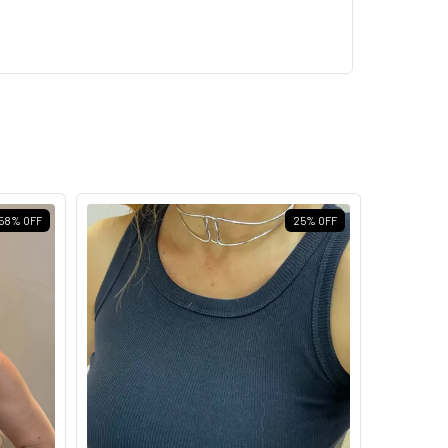
58
%
OFF
25
%
OFF