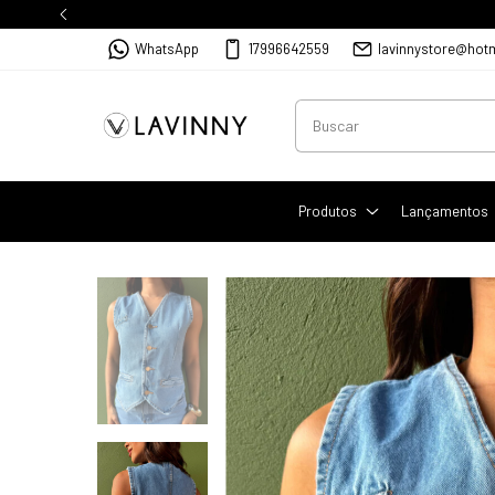
WhatsApp
17996642559
lavinnystore@hot
Produtos
Lançamentos