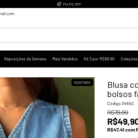
Pix 5% OFF
mail.com
Reposições da Semana
Mais Vendidos
Kit 3 por R$89.90
Coleções
Blusa c
ESGOTADO
bolsos 
Código
34650
R$79,90
R$49,9
R$47,41
com