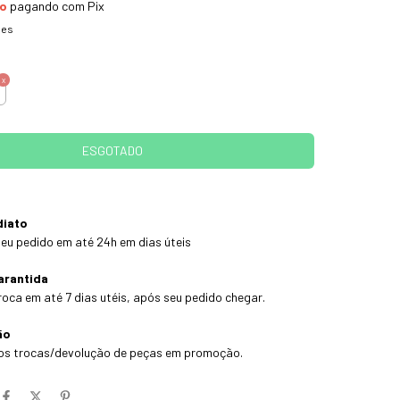
to
pagando com Pix
hes
diato
eu pedido em até 24h em dias úteis
arantida
roca em até 7 dias utéis, após seu pedido chegar.
ão
os trocas/devolução de peças em promoção.