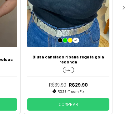
+1
Blusa canelado ribana regata gola
bolsos
Blusa r
redonda
único
R$39,90
R$29,90
R$28,41
com
Pix
COMPRAR