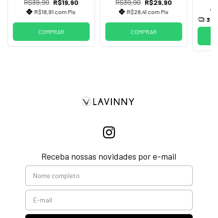
R$39,90
R$19,90
R$39,90
R$29,90
R$18,91
com
Pix
R$28,41
com
Pix
3
x 
COMPRAR
COMPRAR
Receba nossas novidades por e-mail