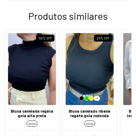
Produtos similares
50
%
OFF
25
%
OFF
+1
Blusa canelada regata
Blusa canelado ribana
Bat
gola alta preta
regata gola redonda
long
único
único