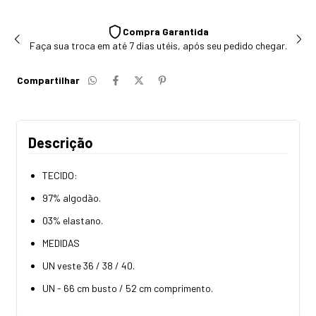
tida
Observação
após seu pedido chegar.
Não fazemos trocas/devolução de peças 
Compartilhar
Descrição
TECIDO:
97% algodão.
03% elastano.
MEDIDAS
UN veste 36 / 38 / 40.
UN - 66 cm busto / 52 cm comprimento.