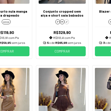
curto nula manga
Conjunto cropped sem
Blazer
ga drapeado
alça e short saia babados
único
P
M
G
R$119,90
R$329,90
113,91
com
Pix
R$313,41
com
Pix
R
R$59,95
sem juros
5
x de
R$65,98
sem juros
3
x d
COMPRAR
COMPRAR