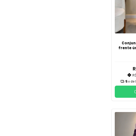
Conjun
frente ú
R
R$
5
x de