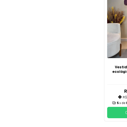
Vestid
ecológi
R
R$
5
x de