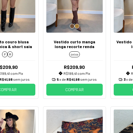
to couro blusa
Vestido curto manga
Vestido
nica & short saia
longa recorte renda
P
M
único
$209,90
R$209,90
199,41
com
Pix
R$199,41
com
Pix
R
R$41,98
sem juros
5
x de
R$41,98
sem juros
3
x d
COMPRAR
COMPRAR