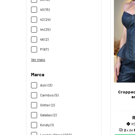
40 (15)
42 (24)
44 (25)
46 (2)
P (67)
Ver mais
Marca
Astri (3)
Cropped
Cambos (5)
a
Glitter (2)
Gálatas (2)
R
R$
Kindly (1)
2
x de
Lavinny Store (202)