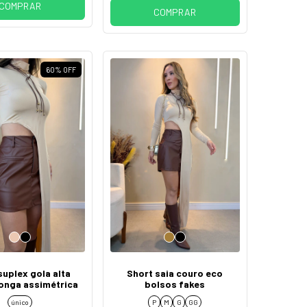
COMPRAR
COMPRAR
60
%
OFF
suplex gola alta
Short saia couro eco
onga assimétrica
bolsos fakes
único
P
M
G
GG