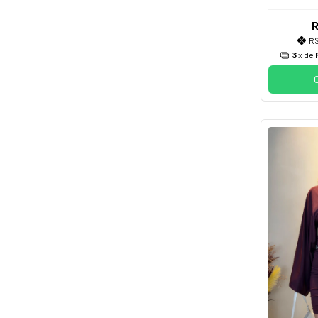
R
R$
3
x de