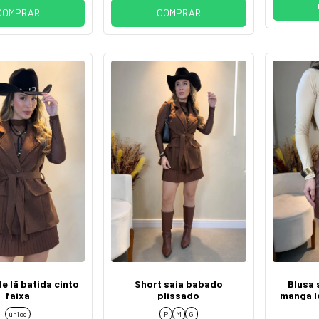
COMPRAR
COMPRAR
e lã batida cinto
Short saia babado
Blusa 
faixa
plissado
manga l
único
P
M
G