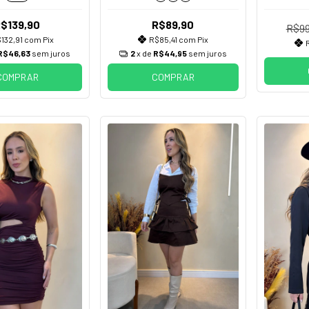
$139,90
R$89,90
R$99
132,91
com
Pix
R$85,41
com
Pix
R$46,63
sem juros
2
x de
R$44,95
sem juros
COMPRAR
COMPRAR