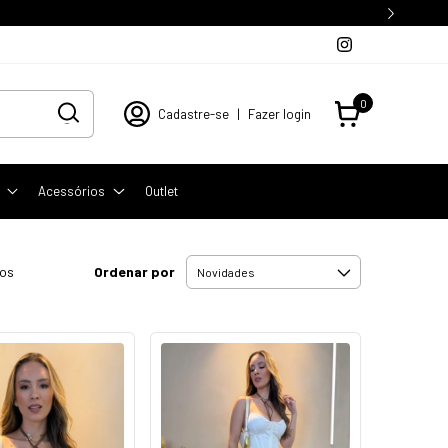
0
Cadastre-se
|
Fazer login
Acessórios
Outlet
Ordenar por
tos