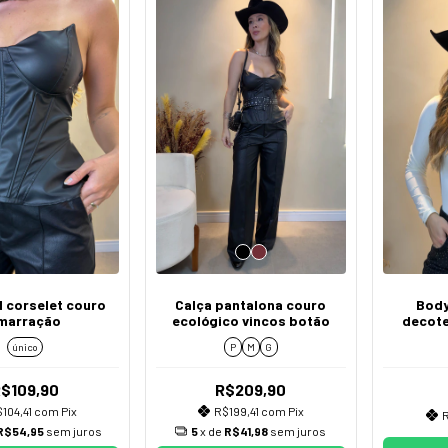
 corselet couro
Calça pantalona couro
Body
marração
ecológico vincos botão
decote
único
P
M
G
$109,90
R$209,90
104,41
com
Pix
R$199,41
com
Pix
R
R$54,95
sem juros
5
x de
R$41,98
sem juros