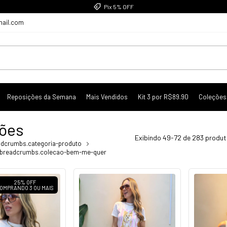
Até 5x sem juros
mail.com
Reposições da Semana
Mais Vendidos
Kit 3 por R$89.90
Coleções
ões
Exibindo 49-72 de 283 produ
adcrumbs.categoria-produto
breadcrumbs.colecao-bem-me-quer
25% OFF
OMPRANDO 3 OU MAIS