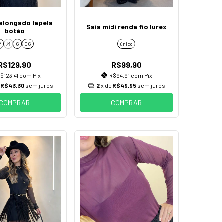
 alongado lapela
Saia midi renda fio lurex
botão
P
M
G
GG
único
R$129,90
R$99,90
$123,41
com
Pix
R$94,91
com
Pix
e
R$43,30
sem juros
2
x de
R$49,95
sem juros
COMPRAR
COMPRAR