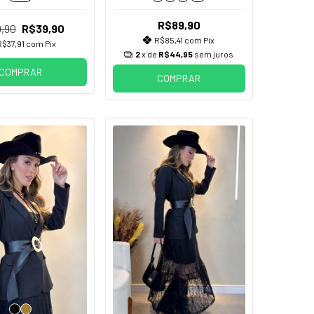
R$89,90
,90
R$39,90
R$85,41
com
Pix
R$37,91
com
Pix
2
x de
R$44,95
sem juros
COMPRAR
COMPRAR