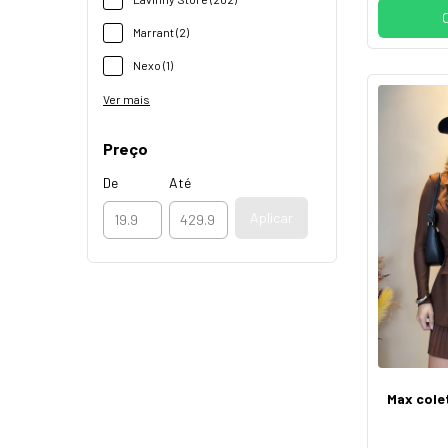
Marrant (2)
Nexo (1)
Ver mais
Preço
De
Até
Aplicar
Max colet