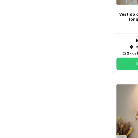
Vestido 
lon
R$
2
x de