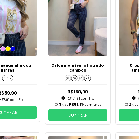
 manguinha dog
Calça mom jeans listrado
Crop
listras
cambos
ama
único
36
38
40
+ 2
R$159,90
R$39,90
R$151,91
com
Pix
R
$37,91
com
Pix
3
x de
R$53,30
sem juros
2
x d
COMPRAR
COMPRAR