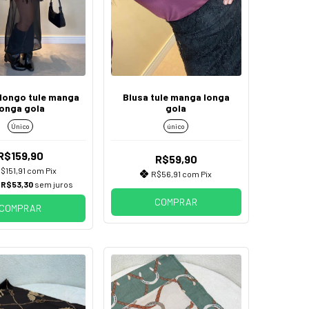
 longo tule manga
Blusa tule manga longa
longa gola
gola
Único
único
R$159,90
R$59,90
$151,91
com
Pix
R$56,91
com
Pix
e
R$53,30
sem juros
COMPRAR
COMPRAR