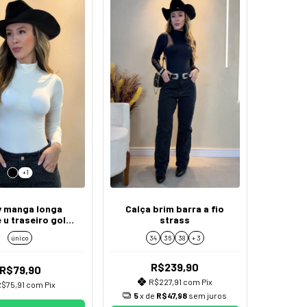
+1
 manga longa
Calça brim barra a fio
 u traseiro gola
strass
alta
único
34
36
38
+ 3
R$239,90
R$79,90
R$227,91
com
Pix
$75,91
com
Pix
5
x de
R$47,98
sem juros