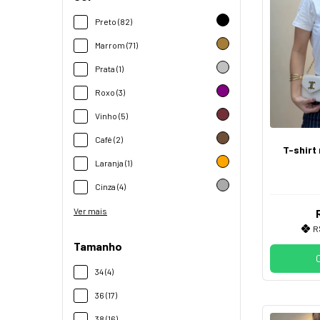
Preto (82)
Marrom (71)
Prata (1)
Roxo (3)
Vinho (5)
Café (2)
T-shirt
Laranja (1)
Cinza (4)
Ver mais
R
Tamanho
34 (4)
36 (17)
38 (16)