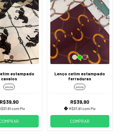
cetim estampado
Lenço cetim estampado
cavalos
ferraduras
único
único
R$39,90
R$39,90
R$37,91
com
Pix
R$37,91
com
Pix
COMPRAR
COMPRAR