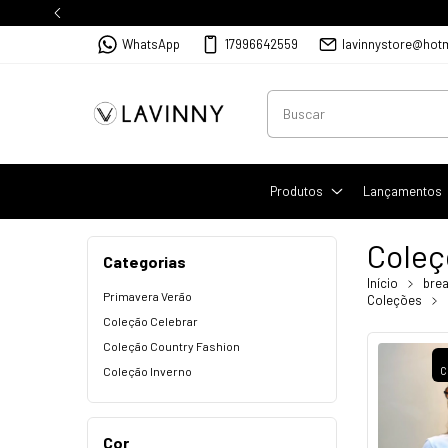
WhatsApp
17996642559
lavinnystore@hot
Produtos
Lançamentos
Coleç
Categorias
Início
bre
Primavera Verão
Coleções
Coleção Celebrar
Coleção Country Fashion
Coleção Inverno
C
Cor